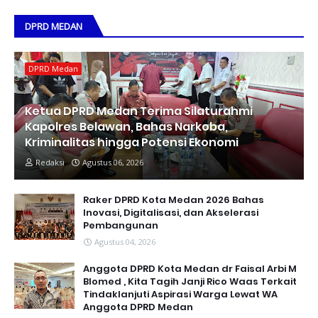
DPRD MEDAN
DPRD Medan
Ketua DPRD Medan Terima Silaturahmi
Kapolres Belawan, Bahas Narkoba,
Kriminalitas hingga Potensi Ekonomi
Redaksi
Agustus 06, 2026
Raker DPRD Kota Medan 2026 Bahas
Inovasi, Digitalisasi, dan Akselerasi
Pembangunan
Agustus 04, 2026
Anggota DPRD Kota Medan dr Faisal Arbi M
Blomed , Kita Tagih Janji Rico Waas Terkait
Tindaklanjuti Aspirasi Warga Lewat WA
Anggota DPRD Medan