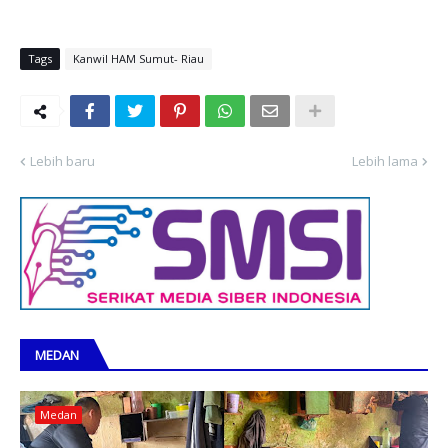
Tags
Kanwil HAM Sumut- Riau
Lebih baru
Lebih lama
MEDAN
Medan