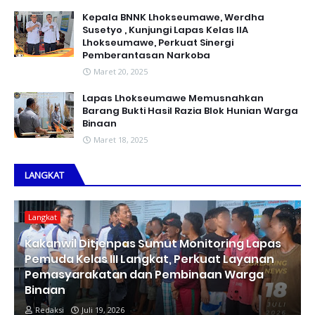
Kepala BNNK Lhokseumawe, Werdha
Susetyo , Kunjungi Lapas Kelas IIA
Lhokseumawe, Perkuat Sinergi
Pemberantasan Narkoba
Maret 20, 2025
Lapas Lhokseumawe Memusnahkan
Barang Bukti Hasil Razia Blok Hunian Warga
Binaan
Maret 18, 2025
LANGKAT
Langkat
Kakanwil Ditjenpas Sumut Monitoring Lapas
Pemuda Kelas III Langkat, Perkuat Layanan
Pemasyarakatan dan Pembinaan Warga
Binaan
Redaksi
Juli 19, 2026