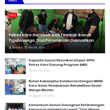
KARO
Karo
Polres Karo Gerebek Judi Tembak Ikan di
Tigabinanga, Dua Perempuan Diamankan
Redaksi
Mei 08, 2026
Kapolda Sumut Resmikan Empat SPPG
Polres Karo Dukung Program MBG
April 09, 2026
Rutan Kabanjahe Kolaborasi Dengan BNNK
Karo Gelar Pembukaan Rehabilitasi Sosial
Warga Binaan
Agustus 14, 2025
Kemenkum Sumut Gaungkan Perlindungan
Kekayaan Intelektual Lewat “One Village