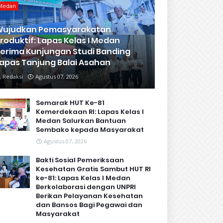
Medan
Wujudkan Pemasyarakatan
roduktif: Lapas Kelas I Medan
erima Kunjungan Studi Banding
apas Tanjung Balai Asahan
Redaksi
Agustus 07, 2026
Semarak HUT Ke-81
Kemerdekaan RI: Lapas Kelas I
Medan Salurkan Bantuan
Sembako kepada Masyarakat
Agustus 07, 2026
Bakti Sosial Pemeriksaan
Kesehatan Gratis Sambut HUT RI
ke-81: Lapas Kelas I Medan
Berkolaborasi dengan UNPRI
Berikan Pelayanan Kesehatan
dan Bansos Bagi Pegawai dan
Masyarakat