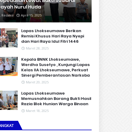
epedulian Lewat Bakti Sosial di
ayah Nurul Huda
Redaksi
April 15, 2025
Lapas Lhokseumawe Berikan
Remisi Khusus Hari Raya Nyepi
dan Hari Raya Idul Fitri 1446
Maret 28, 2025
Kepala BNNK Lhokseumawe,
Werdha Susetyo , Kunjungi Lapas
Kelas IIA Lhokseumawe, Perkuat
Sinergi Pemberantasan Narkoba
Maret 20, 2025
Lapas Lhokseumawe
Memusnahkan Barang Bukti Hasil
Razia Blok Hunian Warga Binaan
Maret 18, 2025
ANGKAT