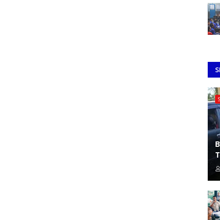
S
B
T