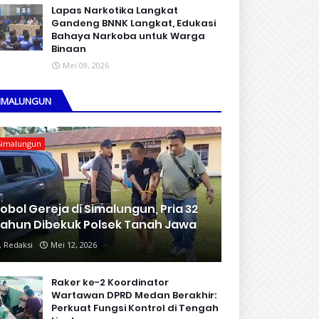
Lapas Narkotika Langkat
Gandeng BNNK Langkat, Edukasi
Bahaya Narkoba untuk Warga
Binaan
Mei 09, 2026
IMALUNGUN
Simalungun
obol Gereja di Simalungun, Pria 32
ahun Dibekuk Polsek Tanah Jawa
Redaksi
Mei 12, 2026
Raker ke-2 Koordinator
Wartawan DPRD Medan Berakhir:
Perkuat Fungsi Kontrol di Tengah