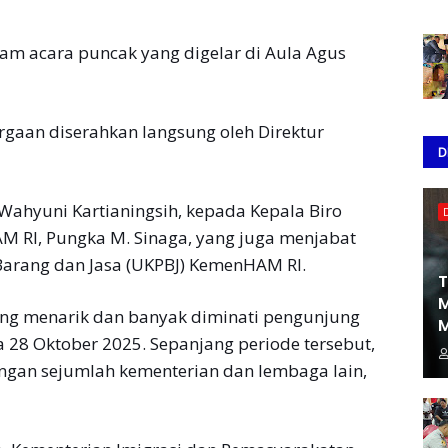
m acara puncak yang digelar di Aula Agus
hargaan diserahkan langsung oleh Direktur
D
Wahyuni Kartianingsih, kepada Kepala Biro
 RI, Pungka M. Sinaga, yang juga menjabat
Barang dan Jasa (UKPBJ) KemenHAM RI.
T
M
ling menarik dan banyak diminati pengunjung
M
 28 Oktober 2025. Sepanjang periode tersebut,
ngan sejumlah kementerian dan lembaga lain,