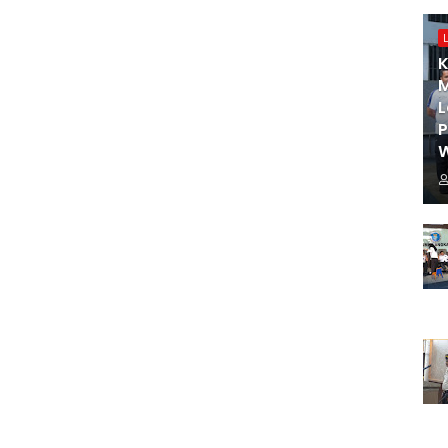
K
M
L
W