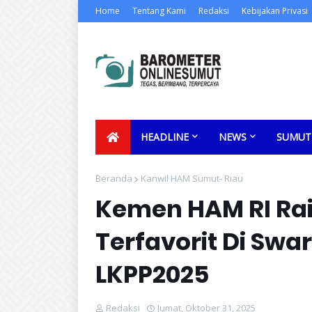
Home
Tentang Kami
Redaksi
Kebijakan Privasi
HEADLINE
NEWS
SUMUT
Beranda
Kanwil HAM Sumut- Riau
Kemen HAM RI Rai
Terfavorit Di Sw
LKPP2025
Redaksi
Jumat, Oktober 31, 2025