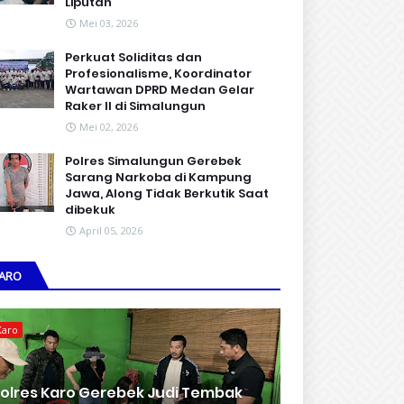
Liputan
Mei 03, 2026
Perkuat Soliditas dan
Profesionalisme, Koordinator
Wartawan DPRD Medan Gelar
Raker II di Simalungun
Mei 02, 2026
Polres Simalungun Gerebek
Sarang Narkoba di Kampung
Jawa, Along Tidak Berkutik Saat
dibekuk
April 05, 2026
ARO
Karo
olres Karo Gerebek Judi Tembak