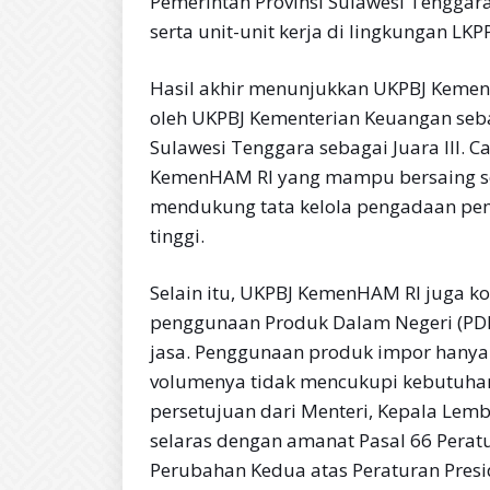
Pemerintah Provinsi Sulawesi Tenggar
serta unit-unit kerja di lingkungan LKPP
Hasil akhir menunjukkan UKPBJ KemenH
oleh UKPBJ Kementerian Keuangan sebag
Sulawesi Tenggara sebagai Juara III. 
KemenHAM RI yang mampu bersaing sec
mendukung tata kelola pengadaan pem
tinggi.
Selain itu, UKPBJ KemenHAM RI juga k
penggunaan Produk Dalam Negeri (PDN
jasa. Penggunaan produk impor hanya 
volumenya tidak mencukupi kebutuha
persetujuan dari Menteri, Kepala Lemb
selaras dengan amanat Pasal 66 Perat
Perubahan Kedua atas Peraturan Pres