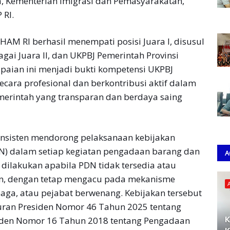
a, Kementerian Imigrasi dan Pemasyarakatan,
 RI.
AM RI berhasil menempati posisi Juara I, disusul
ai Juara II, dan UKPBJ Pemerintah Provinsi
Capaian ini menjadi bukti kompetensi UKPBJ
ara profesional dan berkontribusi aktif dalam
erintah yang transparan dan berdaya saing
onsisten mendorong pelaksanaan kebijakan
) dalam setiap kegiatan pengadaan barang dan
A
dilakukan apabila PDN tidak tersedia atau
n, dengan tetap mengacu pada mekanisme
aga, atau pejabat berwenang. Kebijakan tersebut
uran Presiden Nomor 46 Tahun 2025 tentang
K
iden Nomor 16 Tahun 2018 tentang Pengadaan