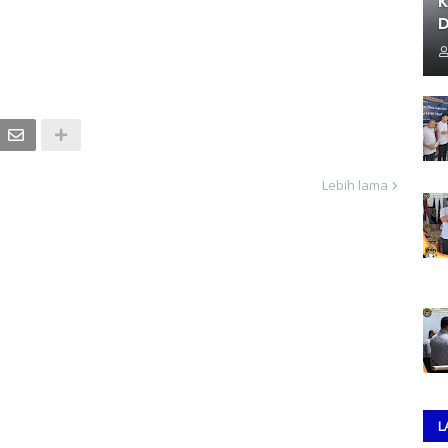
K
D
Lebih lama
L