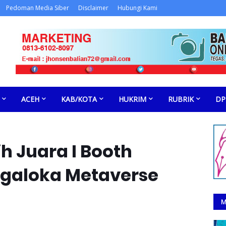
Pedoman Media Siber
Disclaimer
Hubungi Kami
ACEH
KAB/KOTA
HUKRIM
RUBRIK
DP
h Juara I Booth
argaloka Metaverse
M