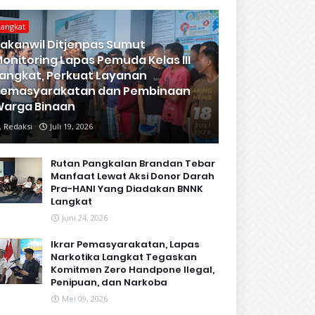
Langkat
akanwil Ditjenpas Sumut
onitoring Lapas Pemuda Kelas III
angkat, Perkuat Layanan
Pemasyarakatan dan Pembinaan
arga Binaan
Redaksi
Juli 19, 2026
Rutan Pangkalan Brandan Tebar
Manfaat Lewat Aksi Donor Darah
Pra-HANI Yang Diadakan BNNK
Langkat
Juni 24, 2026
Ikrar Pemasyarakatan, Lapas
Narkotika Langkat Tegaskan
Komitmen Zero Handpone llegal,
Penipuan, dan Narkoba
Mei 09, 2026