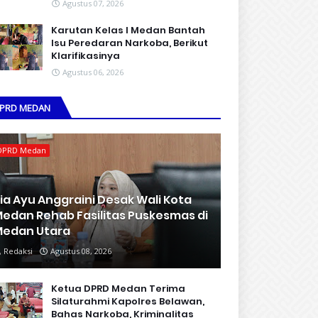
Agustus 07, 2026
Karutan Kelas I Medan Bantah
Isu Peredaran Narkoba, Berikut
Klarifikasinya
Agustus 06, 2026
PRD MEDAN
DPRD Medan
ia Ayu Anggraini Desak Wali Kota
edan Rehab Fasilitas Puskesmas di
edan Utara
Redaksi
Agustus 08, 2026
Ketua DPRD Medan Terima
Silaturahmi Kapolres Belawan,
Bahas Narkoba, Kriminalitas