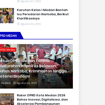
Agustus 07, 2026
Karutan Kelas I Medan Bantah
Isu Peredaran Narkoba, Berikut
Klarifikasinya
Agustus 06, 2026
PRD MEDAN
DPRD Medan
etua DPRD Medan Terima
ilaturahmi Kapolres Belawan,
ahas Narkoba, Kriminalitas hingga
otensi Ekonomi
Redaksi
Agustus 06, 2026
Raker DPRD Kota Medan 2026
Bahas Inovasi, Digitalisasi, dan
Akselerasi Pembangunan