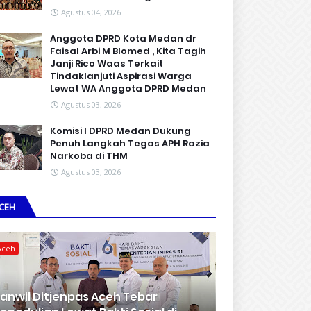
Agustus 04, 2026
Anggota DPRD Kota Medan dr
Faisal Arbi M Blomed , Kita Tagih
Janji Rico Waas Terkait
Tindaklanjuti Aspirasi Warga
Lewat WA Anggota DPRD Medan
Agustus 03, 2026
Komisi I DPRD Medan Dukung
Penuh Langkah Tegas APH Razia
Narkoba di THM
Agustus 03, 2026
CEH
Aceh
anwil Ditjenpas Aceh Tebar