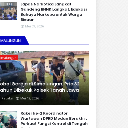
Lapas Narkotika Langkat
Gandeng BNNK Langkat, Edukasi
Bahaya Narkoba untuk Warga
Binaan
Mei 09, 2026
IMALUNGUN
Simalungun
obol Gereja di Simalungun, Pria 32
ahun Dibekuk Polsek Tanah Jawa
Redaksi
Mei 12, 2026
Raker ke-2 Koordinator
Wartawan DPRD Medan Berakhir:
Perkuat Fungsi Kontrol di Tengah