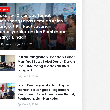
Langkat
akanwil Ditjenpas Sumut
onitoring Lapas Pemuda Kelas III
angkat, Perkuat Layanan
Pemasyarakatan dan Pembinaan
arga Binaan
Redaksi
Juli 19, 2026
Rutan Pangkalan Brandan Tebar
Manfaat Lewat Aksi Donor Darah
Pra-HANI Yang Diadakan BNNK
Langkat
Juni 24, 2026
Ikrar Pemasyarakatan, Lapas
Narkotika Langkat Tegaskan
Komitmen Zero Handpone llegal,
Penipuan, dan Narkoba
Mei 09, 2026