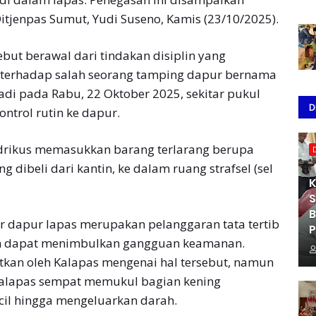
itjenpas Sumut, Yudi Suseno, Kamis (23/10/2025).
but berawal dari tindakan disiplin yang
) terhadap salah seorang tamping dapur bernama
adi pada Rabu, 22 Oktober 2025, sekitar pukul
D
ontrol rutin ke dapur.
ndrikus memasukkan barang terlarang berupa
g dibeli dari kantin, ke dalam ruang strafsel (sel
K
S
B
dapur lapas merupakan pelanggaran tata tertib
P
an dapat menimbulkan gangguan keamanan.
atkan oleh Kalapas mengenai hal tersebut, namun
Kalapas sempat memukul bagian kening
cil hingga mengeluarkan darah.