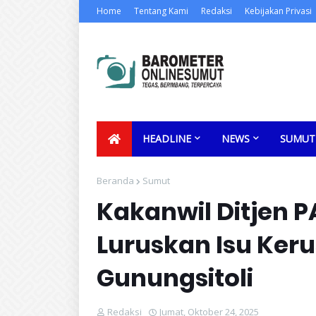
Home
Tentang Kami
Redaksi
Kebijakan Privasi
HEADLINE
NEWS
SUMUT
Beranda
Sumut
Kakanwil Ditjen 
Luruskan Isu Ker
Gunungsitoli
Redaksi
Jumat, Oktober 24, 2025