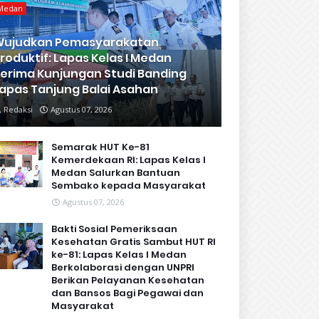
Medan
Wujudkan Pemasyarakatan
roduktif: Lapas Kelas I Medan
erima Kunjungan Studi Banding
apas Tanjung Balai Asahan
Redaksi
Agustus 07, 2026
Semarak HUT Ke-81
Kemerdekaan RI: Lapas Kelas I
Medan Salurkan Bantuan
Sembako kepada Masyarakat
Agustus 07, 2026
Bakti Sosial Pemeriksaan
Kesehatan Gratis Sambut HUT RI
ke-81: Lapas Kelas I Medan
Berkolaborasi dengan UNPRI
Berikan Pelayanan Kesehatan
dan Bansos Bagi Pegawai dan
Masyarakat