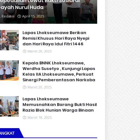
epedulian Lewat Bakti Sosial di
ayah Nurul Huda
Redaksi
April 15, 2025
Lapas Lhokseumawe Berikan
Remisi Khusus Hari Raya Nyepi
dan Hari Raya Idul Fitri 1446
Maret 28, 2025
Kepala BNNK Lhokseumawe,
Werdha Susetyo , Kunjungi Lapas
Kelas IIA Lhokseumawe, Perkuat
Sinergi Pemberantasan Narkoba
Maret 20, 2025
Lapas Lhokseumawe
Memusnahkan Barang Bukti Hasil
Razia Blok Hunian Warga Binaan
Maret 18, 2025
ANGKAT