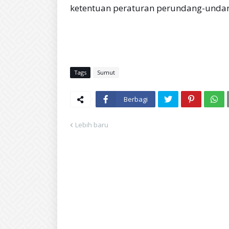
ketentuan peraturan perundang-undan
Tags
Sumut
Berbagi
Lebih baru