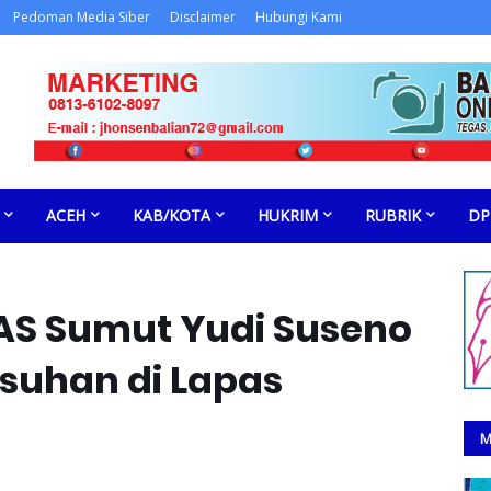
Pedoman Media Siber
Disclaimer
Hubungi Kami
ACEH
KAB/KOTA
HUKRIM
RUBRIK
DP
PAS Sumut Yudi Suseno
usuhan di Lapas
M