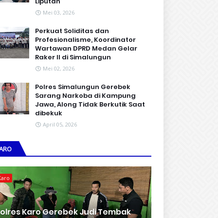
Liputan
Mei 03, 2026
Perkuat Soliditas dan
Profesionalisme, Koordinator
Wartawan DPRD Medan Gelar
Raker II di Simalungun
Mei 02, 2026
Polres Simalungun Gerebek
Sarang Narkoba di Kampung
Jawa, Along Tidak Berkutik Saat
dibekuk
April 05, 2026
ARO
Karo
olres Karo Gerebek Judi Tembak