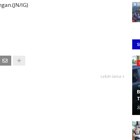
gan.(JN/IG)
S
Lebih lama
B
T