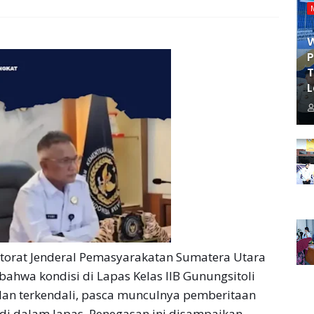
P
T
L
torat Jenderal Pemasyarakatan Sumatera Utara
ahwa kondisi di Lapas Kelas IIB Gunungsitoli
dan terkendali, pasca munculnya pemberitaan
i dalam lapas. Penegasan ini disampaikan