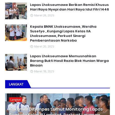
Lapas Lhokseumawe Berikan Remisi Khusus
Hari Raya Nyepi dan Hari Raya Idul Fitri 1446
Maret 28, 2025
Kepala BNNK Lhokseumawe, Werdha
Susetyo , Kunjungi Lapas Kelas IIA
Lhokseumawe, Perkuat Sinergi
Pemberantasan Narkoba
Maret 20, 2025
Lapas Lhokseumawe Memusnahkan
Barang Bukti Hasil Razia Blok Hunian Warga
Binaan
Maret 18, 2025
LANGKAT
Langkat
Kakanwil Ditjenpas Sumut Monitoring Lapas
Pemuda Kelas III Langkat, Perkuat Layanan