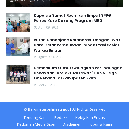
Redaksi
Mei 08, 2026
Kapolda Sumut Resmikan Empat SPPG
Polres Karo Dukung Program MBG
April 09, 2026
Rutan Kabanjahe Kolaborasi Dengan BNNK
Karo Gelar Pembukaan Rehabilitasi Sosial
Warga Binaan
Agustus 14, 2025
Kemenkum Sumut Gaungkan Perlindungan
Kekayaan Intelektual Lewat “One Village
One Brand” di Kabupaten Karo
Mei 21, 2025
©
Barometeronlinesumut
| All Rights Reserved
Tentang Kami
Redaksi
Kebijakan Privasi
Pedoman Media Siber
Disclaimer
Hubungi Kami