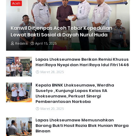
Aceh
Kanwil Ditjenpas Aceh Tebar Kepedulian
Lewat Bakti Sosial di Dayah Nurul Huda
Redaksi
April 15, 2025
Lapas Lhokseumawe Berikan Remisi Khusus
Hari Raya Nyepi dan Hari Raya Idul Fitri 1446
Maret 28, 2025
Kepala BNNK Lhokseumawe, Werdha
Susetyo , Kunjungi Lapas Kelas IIA
Lhokseumawe, Perkuat Sinergi
Pemberantasan Narkoba
Maret 20, 2025
Lapas Lhokseumawe Memusnahkan
Barang Bukti Hasil Razia Blok Hunian Warga
Binaan