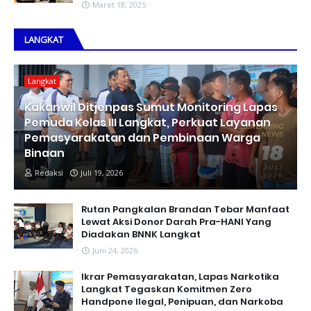
Maret 18, 2025
LANGKAT
Langkat
Kakanwil Ditjenpas Sumut Monitoring Lapas
Pemuda Kelas III Langkat, Perkuat Layanan
Pemasyarakatan dan Pembinaan Warga
Binaan
Redaksi
Juli 19, 2026
Rutan Pangkalan Brandan Tebar Manfaat
Lewat Aksi Donor Darah Pra-HANI Yang
Diadakan BNNK Langkat
Juni 24, 2026
Ikrar Pemasyarakatan, Lapas Narkotika
Langkat Tegaskan Komitmen Zero
Handpone llegal, Penipuan, dan Narkoba