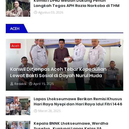
Komisi I DPRD Medan Dukung Penuh
Langkah Tegas APH Razia Narkoba di THM
Agustus 03, 2026
ACEH
Aceh
Kanwil Ditjenpas Aceh Tebar Kepedulian
Lewat Bakti Sosial di Dayah Nurul Huda
Redaksi
April 15, 2025
Lapas Lhokseumawe Berikan Remisi Khusus
Hari Raya Nyepi dan Hari Raya Idul Fitri 1446
Maret 28, 2025
Kepala BNNK Lhokseumawe, Werdha
Susetyo , Kunjungi Lapas Kelas IIA