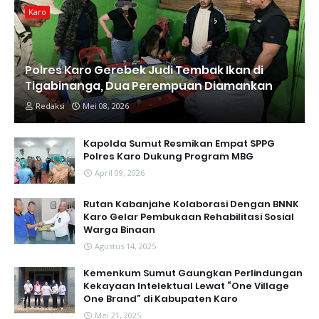
Karo
Polres Karo Gerebek Judi Tembak Ikan di
Tigabinanga, Dua Perempuan Diamankan
Redaksi
Mei 08, 2026
Kapolda Sumut Resmikan Empat SPPG
Polres Karo Dukung Program MBG
April 09, 2026
Rutan Kabanjahe Kolaborasi Dengan BNNK
Karo Gelar Pembukaan Rehabilitasi Sosial
Warga Binaan
Agustus 14, 2025
Kemenkum Sumut Gaungkan Perlindungan
Kekayaan Intelektual Lewat “One Village
One Brand” di Kabupaten Karo
Mei 21, 2025