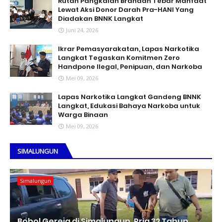
Rutan Pangkalan Brandan Tebar Manfaat
Lewat Aksi Donor Darah Pra-HANI Yang
Diadakan BNNK Langkat
Juni 24, 2026
Ikrar Pemasyarakatan, Lapas Narkotika
Langkat Tegaskan Komitmen Zero
Handpone llegal, Penipuan, dan Narkoba
Mei 09, 2026
Lapas Narkotika Langkat Gandeng BNNK
Langkat, Edukasi Bahaya Narkoba untuk
Warga Binaan
Mei 09, 2026
SIMALUNGUN
Simalungun
Bobol Gereja di Simalungun, Pria 32 Tahun