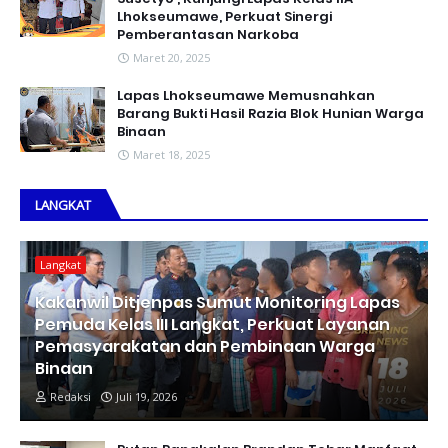
Lhokseumawe, Perkuat Sinergi
Pemberantasan Narkoba
Maret 20, 2025
Lapas Lhokseumawe Memusnahkan
Barang Bukti Hasil Razia Blok Hunian Warga
Binaan
Maret 18, 2025
LANGKAT
Langkat
Kakanwil Ditjenpas Sumut Monitoring Lapas
Pemuda Kelas III Langkat, Perkuat Layanan
Pemasyarakatan dan Pembinaan Warga
Binaan
Redaksi
Juli 19, 2026