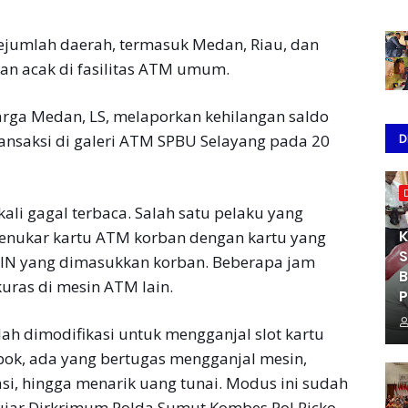
sejumlah daerah, termasuk Medan, Riau, dan
an acak di fasilitas ATM umum.
arga Medan, LS, melaporkan kehilangan saldo
D
ransaksi di galeri ATM SPBU Selayang pada 20
kali gagal terbaca. Salah satu pelaku yang
K
nukar kartu ATM korban dengan kartu yang
S
 PIN yang dimasukkan korban. Beberapa jam
B
uras di mesin ATM lain.
P
lah dimodifikasi untuk mengganjal slot kartu
pok, ada yang bertugas mengganjal mesin,
si, hingga menarik uang tunai. Modus ini sudah
 ujar Dirkrimum Polda Sumut Kombes Pol Ricko