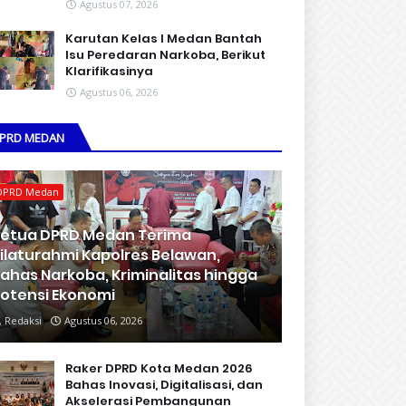
Agustus 07, 2026
Karutan Kelas I Medan Bantah
Isu Peredaran Narkoba, Berikut
Klarifikasinya
Agustus 06, 2026
PRD MEDAN
DPRD Medan
etua DPRD Medan Terima
ilaturahmi Kapolres Belawan,
ahas Narkoba, Kriminalitas hingga
otensi Ekonomi
Redaksi
Agustus 06, 2026
Raker DPRD Kota Medan 2026
Bahas Inovasi, Digitalisasi, dan
Akselerasi Pembangunan