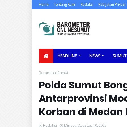
Home
Tentang Kami
Redaksi
Kebijakan Privasi
HEADLINE
NEWS
SUMUT
Beranda
Sumut
Polda Sumut Bong
Antarprovinsi Mo
Korban di Medan 
Redaksi
Minggu, Agustus 10, 2025