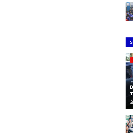
S
B
T