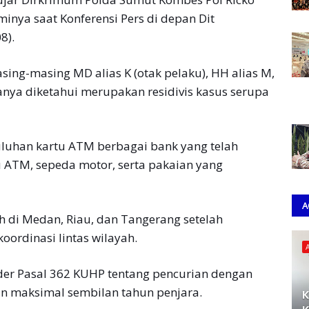
nya saat Konferensi Pers di depan Dit
8).
ing-masing MD alias K (otak pelaku), HH alias M,
aranya diketahui merupakan residivis kasus serupa
puluhan kartu ATM berbagai bank yang telah
tu ATM, sepeda motor, serta pakaian yang
A
h di Medan, Riau, dan Tangerang setelah
oordinasi lintas wilayah.
ider Pasal 362 KUHP tentang pencurian dengan
 maksimal sembilan tahun penjara.
K