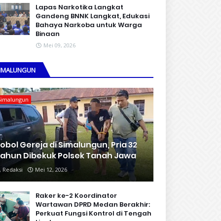
Lapas Narkotika Langkat
Gandeng BNNK Langkat, Edukasi
Bahaya Narkoba untuk Warga
Binaan
Mei 09, 2026
IMALUNGUN
Simalungun
obol Gereja di Simalungun, Pria 32
ahun Dibekuk Polsek Tanah Jawa
Redaksi
Mei 12, 2026
Raker ke-2 Koordinator
Wartawan DPRD Medan Berakhir:
Perkuat Fungsi Kontrol di Tengah