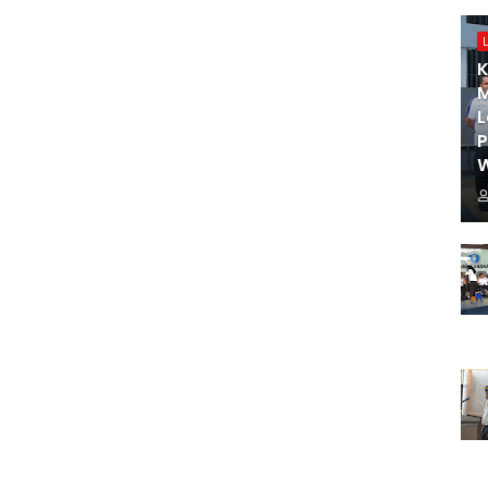
K
M
L
W