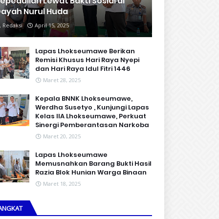
epedulian Lewat Bakti Sosial di
ayah Nurul Huda
Redaksi
April 15, 2025
Lapas Lhokseumawe Berikan
Remisi Khusus Hari Raya Nyepi
dan Hari Raya Idul Fitri 1446
Maret 28, 2025
Kepala BNNK Lhokseumawe,
Werdha Susetyo , Kunjungi Lapas
Kelas IIA Lhokseumawe, Perkuat
Sinergi Pemberantasan Narkoba
Maret 20, 2025
Lapas Lhokseumawe
Memusnahkan Barang Bukti Hasil
Razia Blok Hunian Warga Binaan
Maret 18, 2025
ANGKAT