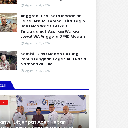
Agustus 04, 2026
Anggota DPRD Kota Medan dr
Faisal Arbi M Blomed , Kita Tagih
Janji Rico Waas Terkait
Tindaklanjuti Aspirasi Warga
Lewat WA Anggota DPRD Medan
Agustus 03, 2026
Komisi I DPRD Medan Dukung
Penuh Langkah Tegas APH Razia
Narkoba di THM
Agustus 03, 2026
CEH
Aceh
anwil Ditjenpas Aceh Tebar