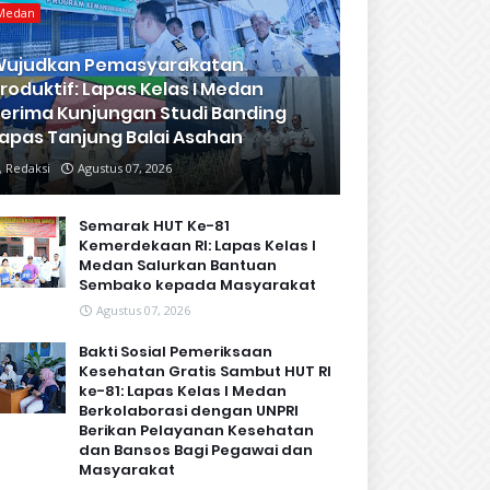
Medan
Wujudkan Pemasyarakatan
roduktif: Lapas Kelas I Medan
erima Kunjungan Studi Banding
apas Tanjung Balai Asahan
Redaksi
Agustus 07, 2026
Semarak HUT Ke-81
Kemerdekaan RI: Lapas Kelas I
Medan Salurkan Bantuan
Sembako kepada Masyarakat
Agustus 07, 2026
Bakti Sosial Pemeriksaan
Kesehatan Gratis Sambut HUT RI
ke-81: Lapas Kelas I Medan
Berkolaborasi dengan UNPRI
Berikan Pelayanan Kesehatan
dan Bansos Bagi Pegawai dan
Masyarakat