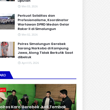
Liputan
Mei 03, 2026
Perkuat Soliditas dan
Profesionalisme, Koordinator
Wartawan DPRD Medan Gelar
Raker II di Simalungun
Mei 02, 2026
Polres Simalungun Gerebek
Sarang Narkoba di Kampung
Jawa, Along Tidak Berkutik Saat
dibekuk
April 05, 2026
ARO
Karo
olres Karo Gerebek Judi Tembak