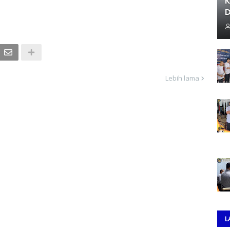
K
D
Lebih lama
L