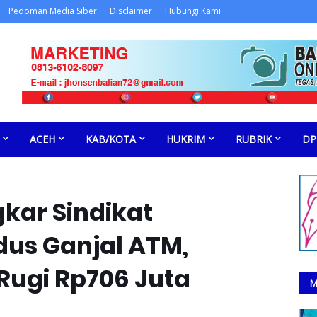
Pedoman Media Siber
Disclaimer
Hubungi Kami
ACEH
KAB/KOTA
HUKRIM
RUBRIK
DP
kar Sindikat
dus Ganjal ATM,
Rugi Rp706 Juta
M