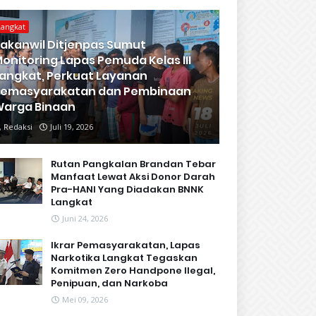
Langkat
akanwil Ditjenpas Sumut
onitoring Lapas Pemuda Kelas III
angkat, Perkuat Layanan
Pemasyarakatan dan Pembinaan
arga Binaan
Redaksi
Juli 19, 2026
Rutan Pangkalan Brandan Tebar
Manfaat Lewat Aksi Donor Darah
Pra-HANI Yang Diadakan BNNK
Langkat
Juni 24, 2026
Ikrar Pemasyarakatan, Lapas
Narkotika Langkat Tegaskan
Komitmen Zero Handpone llegal,
Penipuan, dan Narkoba
Mei 09, 2026