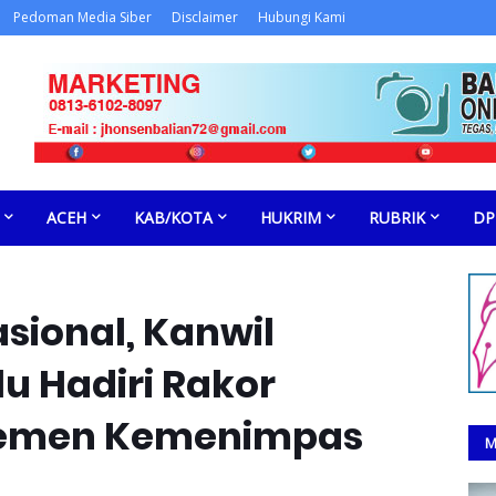
Pedoman Media Siber
Disclaimer
Hubungi Kami
ACEH
KAB/KOTA
HUKRIM
RUBRIK
DP
asional, Kanwil
u Hadiri Rakor
emen Kemenimpas
M