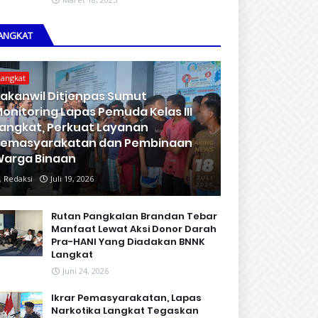
ANGKAT
Langkat
akanwil Ditjenpas Sumut
onitoring Lapas Pemuda Kelas III
angkat, Perkuat Layanan
Pemasyarakatan dan Pembinaan
arga Binaan
Redaksi
Juli 19, 2026
Rutan Pangkalan Brandan Tebar
Manfaat Lewat Aksi Donor Darah
Pra-HANI Yang Diadakan BNNK
Langkat
Juni 24, 2026
Ikrar Pemasyarakatan, Lapas
Narkotika Langkat Tegaskan