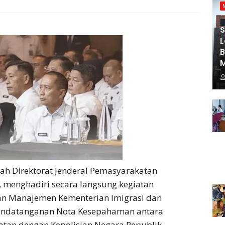
S
L
ah Direktorat Jenderal Pemasyarakatan
i, menghadiri secara langsung kegiatan
n Manajemen Kementerian Imigrasi dan
andatanganan Nota Kesepahaman antara
atan dengan Kepolisian Negara Republik