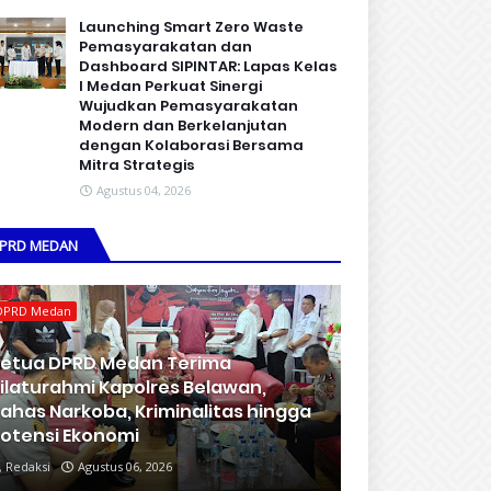
Launching Smart Zero Waste
Pemasyarakatan dan
Dashboard SIPINTAR: Lapas Kelas
I Medan Perkuat Sinergi
Wujudkan Pemasyarakatan
Modern dan Berkelanjutan
dengan Kolaborasi Bersama
Mitra Strategis
Agustus 04, 2026
PRD MEDAN
DPRD Medan
etua DPRD Medan Terima
ilaturahmi Kapolres Belawan,
ahas Narkoba, Kriminalitas hingga
otensi Ekonomi
Redaksi
Agustus 06, 2026