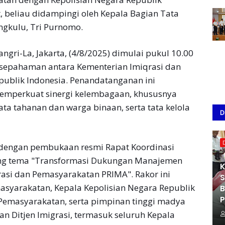
, beliau didampingi oleh Kepala Bagian Tata
gkulu, Tri Purnomo.
ngri-La, Jakarta, (4/8/2025) dimulai pukul 10.00
sepahaman antara Kementerian Imiqrasi dan
ublik Indonesia. Penandatanganan ini
emperkuat sinergi kelembagaan, khususnya
ata tahanan dan warga binaan, serta tata kelola
D
n dengan pembukaan resmi Rapat Koordinasi
g tema "Transformasi Dukungan Manajemen
K
si dan Pemasyarakatan PRIMA". Rakor ini
S
masyarakatan, Kepala Kepolisian Negara Republik
B
P
 Pemasyarakatan, serta pimpinan tinggi madya
n Ditjen Imigrasi, termasuk seluruh Kepala