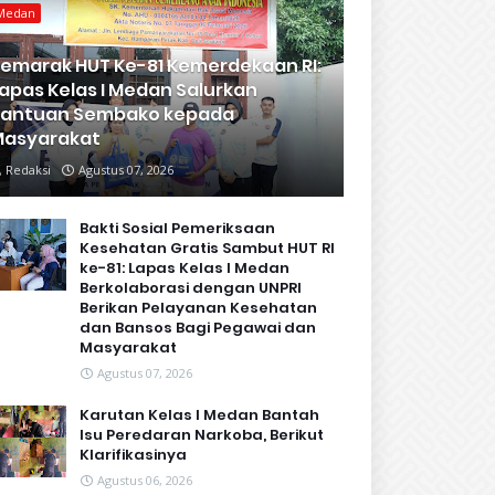
Medan
emarak HUT Ke-81 Kemerdekaan RI:
apas Kelas I Medan Salurkan
Bantuan Sembako kepada
Masyarakat
Redaksi
Agustus 07, 2026
Bakti Sosial Pemeriksaan
Kesehatan Gratis Sambut HUT RI
ke-81: Lapas Kelas I Medan
Berkolaborasi dengan UNPRI
Berikan Pelayanan Kesehatan
dan Bansos Bagi Pegawai dan
Masyarakat
Agustus 07, 2026
Karutan Kelas I Medan Bantah
Isu Peredaran Narkoba, Berikut
Klarifikasinya
Agustus 06, 2026