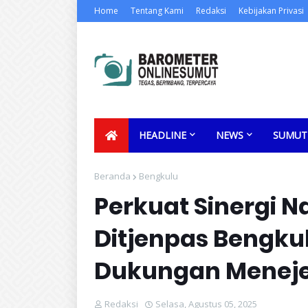
Home
Tentang Kami
Redaksi
Kebijakan Privasi
HEADLINE
NEWS
SUMUT
Beranda
Bengkulu
Perkuat Sinergi N
Ditjenpas Bengkul
Dukungan Menej
Redaksi
Selasa, Agustus 05, 2025