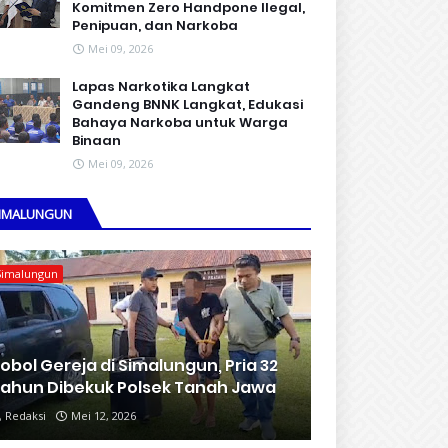
Komitmen Zero Handpone llegal,
Penipuan, dan Narkoba
Mei 09, 2026
Lapas Narkotika Langkat
Gandeng BNNK Langkat, Edukasi
Bahaya Narkoba untuk Warga
Binaan
Mei 09, 2026
IMALUNGUN
Simalungun
obol Gereja di Simalungun, Pria 32
ahun Dibekuk Polsek Tanah Jawa
Redaksi
Mei 12, 2026