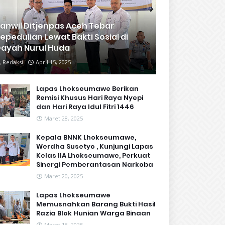
anwil Ditjenpas Aceh Tebar
epedulian Lewat Bakti Sosial di
ayah Nurul Huda
Redaksi
April 15, 2025
Lapas Lhokseumawe Berikan
Remisi Khusus Hari Raya Nyepi
dan Hari Raya Idul Fitri 1446
Maret 28, 2025
Kepala BNNK Lhokseumawe,
Werdha Susetyo , Kunjungi Lapas
Kelas IIA Lhokseumawe, Perkuat
Sinergi Pemberantasan Narkoba
Maret 20, 2025
Lapas Lhokseumawe
Memusnahkan Barang Bukti Hasil
Razia Blok Hunian Warga Binaan
Maret 18, 2025