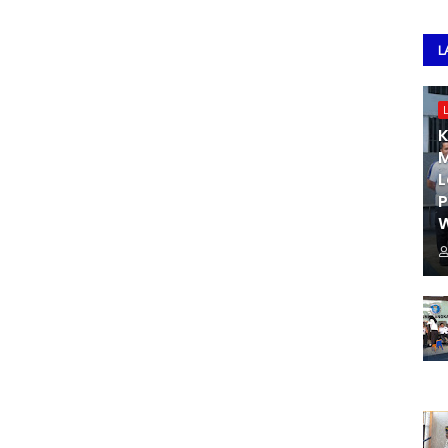
L
K
M
L
W