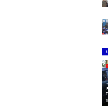
S
B
T