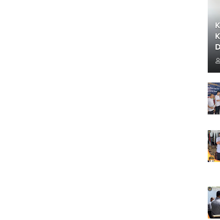
K
K
D