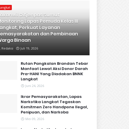
Langkat
akanwil Ditjenpas Sumut
onitoring Lapas Pemuda Kelas III
angkat, Perkuat Layanan
Pemasyarakatan dan Pembinaan
arga Binaan
Redaksi
Juli 19, 2026
Rutan Pangkalan Brandan Tebar
Manfaat Lewat Aksi Donor Darah
Pra-HANI Yang Diadakan BNNK
Langkat
Juni 24, 2026
Ikrar Pemasyarakatan, Lapas
Narkotika Langkat Tegaskan
Komitmen Zero Handpone llegal,
Penipuan, dan Narkoba
Mei 09, 2026