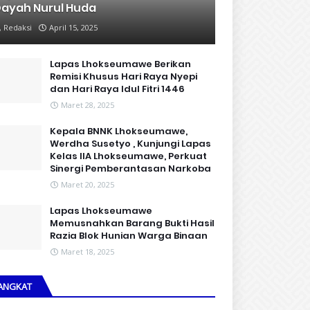
ayah Nurul Huda
Redaksi
April 15, 2025
Lapas Lhokseumawe Berikan
Remisi Khusus Hari Raya Nyepi
dan Hari Raya Idul Fitri 1446
Maret 28, 2025
Kepala BNNK Lhokseumawe,
Werdha Susetyo , Kunjungi Lapas
Kelas IIA Lhokseumawe, Perkuat
Sinergi Pemberantasan Narkoba
Maret 20, 2025
Lapas Lhokseumawe
Memusnahkan Barang Bukti Hasil
Razia Blok Hunian Warga Binaan
Maret 18, 2025
ANGKAT