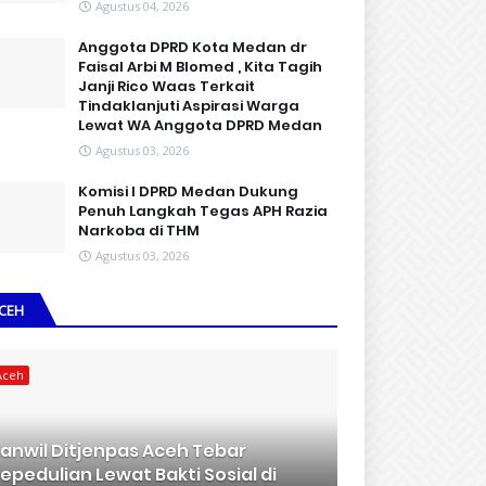
Agustus 04, 2026
Anggota DPRD Kota Medan dr
Faisal Arbi M Blomed , Kita Tagih
Janji Rico Waas Terkait
Tindaklanjuti Aspirasi Warga
Lewat WA Anggota DPRD Medan
Agustus 03, 2026
Komisi I DPRD Medan Dukung
Penuh Langkah Tegas APH Razia
Narkoba di THM
Agustus 03, 2026
CEH
Aceh
anwil Ditjenpas Aceh Tebar
epedulian Lewat Bakti Sosial di