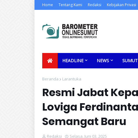
Home
Tentang Kami
Redaksi
Kebijakan Privasi
HEADLINE
NEWS
SUMUT
Beranda
Larantuka
Resmi Jabat Kepa
Loviga Ferdinant
Semangat Baru
Redaksi
Selasa, Juni 03, 2025