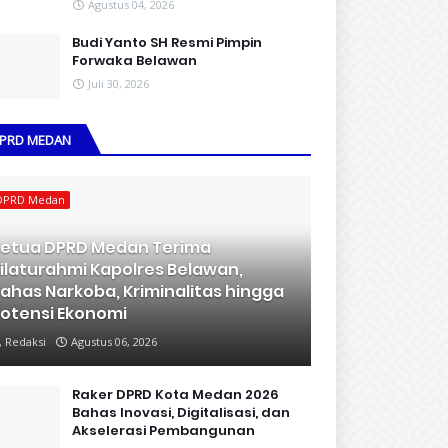
Agustus 04, 2026
Budi Yanto SH Resmi Pimpin
Forwaka Belawan
Juli 30, 2026
PRD MEDAN
DPRD Medan
etua DPRD Medan Terima
ilaturahmi Kapolres Belawan,
ahas Narkoba, Kriminalitas hingga
otensi Ekonomi
Redaksi
Agustus 06, 2026
Raker DPRD Kota Medan 2026
Bahas Inovasi, Digitalisasi, dan
Akselerasi Pembangunan