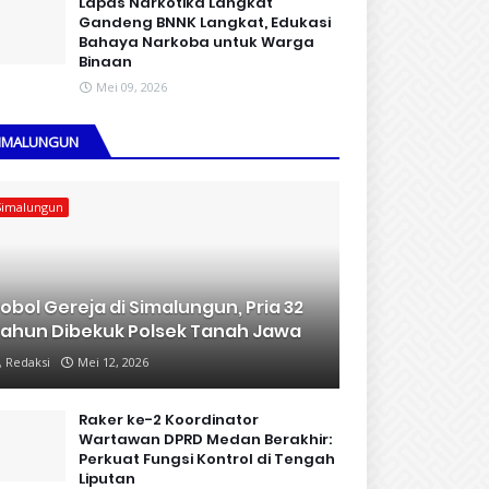
Lapas Narkotika Langkat
Gandeng BNNK Langkat, Edukasi
Bahaya Narkoba untuk Warga
Binaan
Mei 09, 2026
IMALUNGUN
Simalungun
obol Gereja di Simalungun, Pria 32
ahun Dibekuk Polsek Tanah Jawa
Redaksi
Mei 12, 2026
Raker ke-2 Koordinator
Wartawan DPRD Medan Berakhir:
Perkuat Fungsi Kontrol di Tengah
Liputan