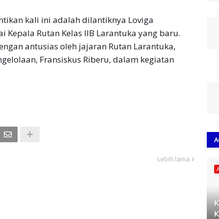
ikan kali ini adalah dilantiknya Loviga
ai Kepala Rutan Kelas IIB Larantuka yang baru.
engan antusias oleh jajaran Rutan Larantuka,
ngelolaan, Fransiskus Riberu, dalam kegiatan
A
Lebih lama
K
K