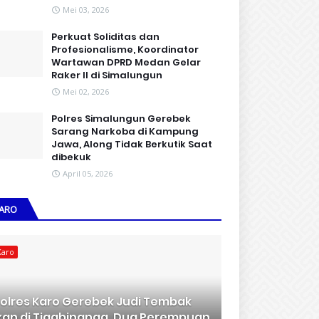
Mei 03, 2026
Perkuat Soliditas dan
Profesionalisme, Koordinator
Wartawan DPRD Medan Gelar
Raker II di Simalungun
Mei 02, 2026
Polres Simalungun Gerebek
Sarang Narkoba di Kampung
Jawa, Along Tidak Berkutik Saat
dibekuk
April 05, 2026
ARO
Karo
olres Karo Gerebek Judi Tembak
kan di Tigabinanga, Dua Perempuan