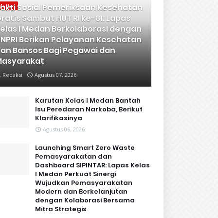
akti Sosial Pemeriksaan Kesehatan
Medan
ratis Sambut HUT RI ke-81: Lapas
elas I Medan Berkolaborasi dengan
NPRI Berikan Pelayanan Kesehatan
an Bansos Bagi Pegawai dan
Masyarakat
Redaksi
Agustus 07, 2026
Karutan Kelas I Medan Bantah
Isu Peredaran Narkoba, Berikut
Klarifikasinya
Agustus 06, 2026
Launching Smart Zero Waste
Pemasyarakatan dan
Dashboard SIPINTAR: Lapas Kelas
I Medan Perkuat Sinergi
Wujudkan Pemasyarakatan
Modern dan Berkelanjutan
dengan Kolaborasi Bersama
Mitra Strategis