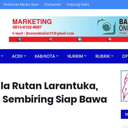
Pedoman Media Siber
Disclaimer
Hubungi Kami
ACEH
KAB/KOTA
HUKRIM
RUBRIK
DP
la Rutan Larantuka,
a Sembiring Siap Bawa
M