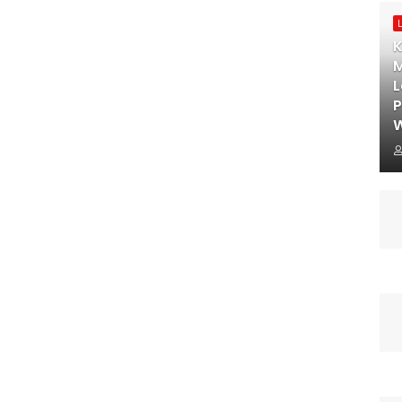
K
M
L
W