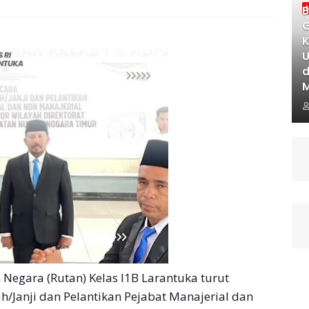
B
G
K
U
d
gara (Rutan) Kelas I1B Larantuka turut
Janji dan Pelantikan Pejabat Manajerial dan