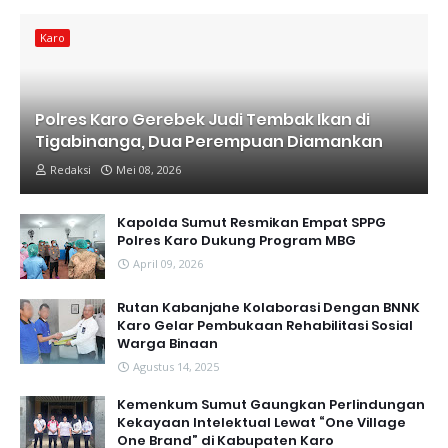
Karo
Polres Karo Gerebek Judi Tembak Ikan di
Tigabinanga, Dua Perempuan Diamankan
Redaksi
Mei 08, 2026
Kapolda Sumut Resmikan Empat SPPG
Polres Karo Dukung Program MBG
April 09, 2026
Rutan Kabanjahe Kolaborasi Dengan BNNK
Karo Gelar Pembukaan Rehabilitasi Sosial
Warga Binaan
Agustus 14, 2025
Kemenkum Sumut Gaungkan Perlindungan
Kekayaan Intelektual Lewat “One Village
One Brand” di Kabupaten Karo