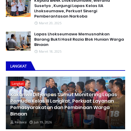
Kepala BNNK Lhokseumawe, Werdha
Susetyo , Kunjungi Lapas Kelas IIA
Lhokseumawe, Perkuat Sinergi
Pemberantasan Narkoba
Maret 20, 2025
Lapas Lhokseumawe Memusnahkan
Barang Bukti Hasil Razia Blok Hunian Warga
Binaan
Maret 18, 2025
LANGKAT
Langkat
Kakanwil Ditjenpas Sumut Monitoring Lapas
Pemuda Kelas III Langkat, Perkuat Layanan
Pemasyarakatan dan Pembinaan Warga
Binaan
Redaksi
Juli 19, 2026