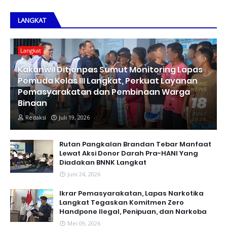
LANGKAT
Langkat
Kakanwil Ditjenpas Sumut Monitoring Lapas
Pemuda Kelas III Langkat, Perkuat Layanan
Pemasyarakatan dan Pembinaan Warga
Binaan
Redaksi
Juli 19, 2026
Rutan Pangkalan Brandan Tebar Manfaat
Lewat Aksi Donor Darah Pra-HANI Yang
Diadakan BNNK Langkat
Juni 24, 2026
Ikrar Pemasyarakatan, Lapas Narkotika
Langkat Tegaskan Komitmen Zero
Handpone llegal, Penipuan, dan Narkoba
Mei 09, 2026