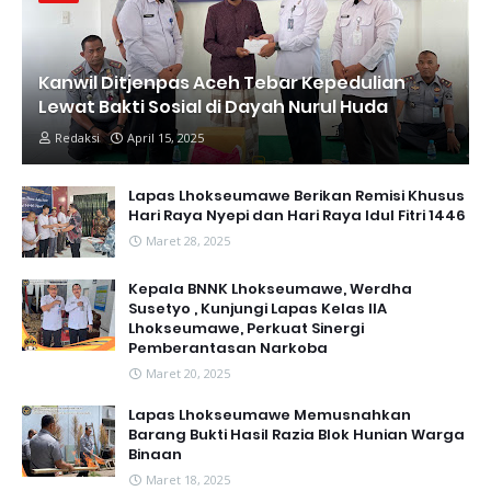
Kanwil Ditjenpas Aceh Tebar Kepedulian
Lewat Bakti Sosial di Dayah Nurul Huda
Redaksi
April 15, 2025
Lapas Lhokseumawe Berikan Remisi Khusus
Hari Raya Nyepi dan Hari Raya Idul Fitri 1446
Maret 28, 2025
Kepala BNNK Lhokseumawe, Werdha
Susetyo , Kunjungi Lapas Kelas IIA
Lhokseumawe, Perkuat Sinergi
Pemberantasan Narkoba
Maret 20, 2025
Lapas Lhokseumawe Memusnahkan
Barang Bukti Hasil Razia Blok Hunian Warga
Binaan
Maret 18, 2025