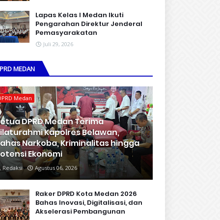
Lapas Kelas I Medan Ikuti
Pengarahan Direktur Jenderal
Pemasyarakatan
Juli 29, 2026
PRD MEDAN
DPRD Medan
etua DPRD Medan Terima
ilaturahmi Kapolres Belawan,
ahas Narkoba, Kriminalitas hingga
otensi Ekonomi
Redaksi
Agustus 06, 2026
Raker DPRD Kota Medan 2026
Bahas Inovasi, Digitalisasi, dan
Akselerasi Pembangunan