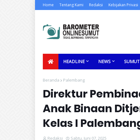
Home
Tentang Kami
Redaksi
Kebijakan Privasi
HEADLINE
NEWS
SUMUT
Beranda
Palembang
Direktur Pembin
Anak Binaan Ditj
Kelas I Palemban
Redaksi
Sabtu, Juni 07, 2025