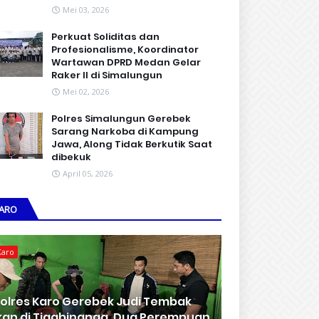
Mei 03, 2026
Perkuat Soliditas dan
Profesionalisme, Koordinator
Wartawan DPRD Medan Gelar
Raker II di Simalungun
Mei 02, 2026
Polres Simalungun Gerebek
Sarang Narkoba di Kampung
Jawa, Along Tidak Berkutik Saat
dibekuk
April 05, 2026
ARO
Karo
olres Karo Gerebek Judi Tembak
kan di Tigabinanga, Dua Perempuan