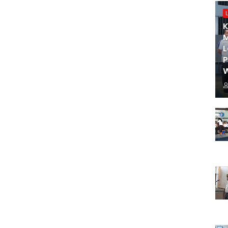
K
M
L
W