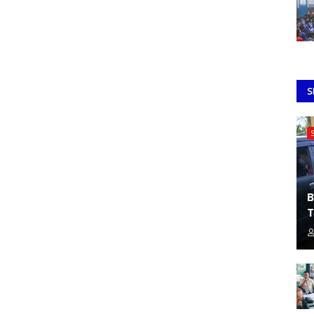
S
B
T