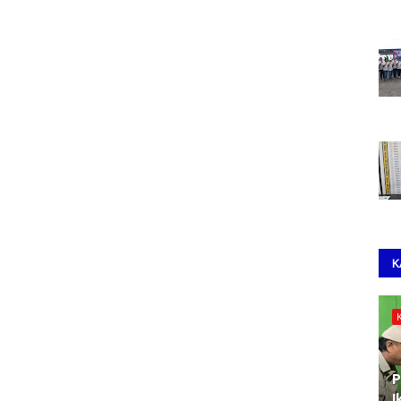
K
P
I