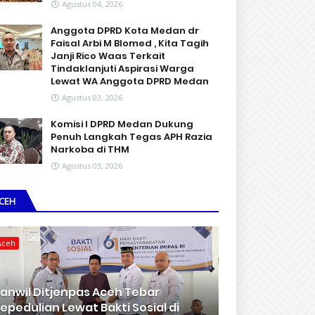
Agustus 04, 2026
Anggota DPRD Kota Medan dr
Faisal Arbi M Blomed , Kita Tagih
Janji Rico Waas Terkait
Tindaklanjuti Aspirasi Warga
Lewat WA Anggota DPRD Medan
Agustus 03, 2026
Komisi I DPRD Medan Dukung
Penuh Langkah Tegas APH Razia
Narkoba di THM
Agustus 03, 2026
CEH
Aceh
anwil Ditjenpas Aceh Tebar
epedulian Lewat Bakti Sosial di