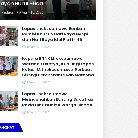
ayah Nurul Huda
Redaksi
April 15, 2025
Lapas Lhokseumawe Berikan
Remisi Khusus Hari Raya Nyepi
dan Hari Raya Idul Fitri 1446
Maret 28, 2025
Kepala BNNK Lhokseumawe,
Werdha Susetyo , Kunjungi Lapas
Kelas IIA Lhokseumawe, Perkuat
Sinergi Pemberantasan Narkoba
Maret 20, 2025
Lapas Lhokseumawe
Memusnahkan Barang Bukti Hasil
Razia Blok Hunian Warga Binaan
Maret 18, 2025
ANGKAT