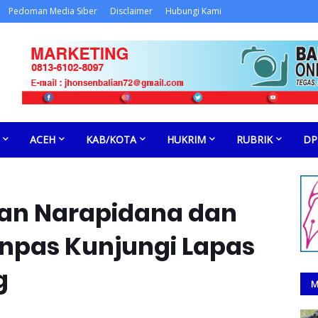
Pedoman Media Siber
Disclaimer
Hubungi Kami
ACEH
KAB/KOTA
HUKRIM
RUBRIK
DP
aan Narapidana dan
enpas Kunjungi Lapas
g
M