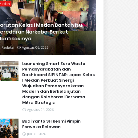
Medan
arutan Kelas I Medan Bantah Isu
eredaran Narkoba, Berikut
larifikasinya
Redaksi
Agustus 06, 2026
Launching Smart Zero Waste
Pemasyarakatan dan
Dashboard SIPINTAR: Lapas Kelas
I Medan Perkuat Sinergi
Wujudkan Pemasyarakatan
Modern dan Berkelanjutan
dengan Kolaborasi Bersama
Mitra Strategis
Agustus 04, 2026
Budi Yanto SH Resmi Pimpin
Forwaka Belawan
Juli 30, 2026