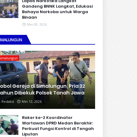
Lapas Narkotika Langkat
Gandeng BNNK Langkat, Edukasi
Bahaya Narkoba untuk Warga
Binaan
Mei 09, 2026
IMALUNGUN
Simalungun
obol Gereja di Simalungun, Pria 32
ahun Dibekuk Polsek Tanah Jawa
Redaksi
Mei 12, 2026
Raker ke-2 Koordinator
Wartawan DPRD Medan Berakhir:
Perkuat Fungsi Kontrol di Tengah
Liputan