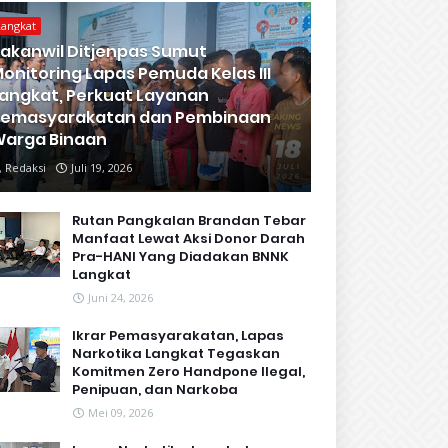
Langkat
akanwil Ditjenpas Sumut
onitoring Lapas Pemuda Kelas III
angkat, Perkuat Layanan
Pemasyarakatan dan Pembinaan
arga Binaan
Redaksi
Juli 19, 2026
Rutan Pangkalan Brandan Tebar
Manfaat Lewat Aksi Donor Darah
Pra-HANI Yang Diadakan BNNK
Langkat
Juni 24, 2026
Ikrar Pemasyarakatan, Lapas
Narkotika Langkat Tegaskan
Komitmen Zero Handpone llegal,
Penipuan, dan Narkoba
Mei 09, 2026