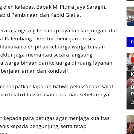
oleh Kalapas, Bapak M. Pithra Jaya Saragih,
Kabid Pembinaan dan Kabid Giatja.
ecara langsung terhadap layanan kunjungan Idul
 I Palembang. Direktur meninjau proses
D
ilakukan oleh pihak keluarga warga binaan
irektur juga memantau secara langsung
a warga binaan dan keluarga di ruang layanan
berjalan aman dan kondusif.
K
S
 mendapatkan laporan bahwa pelaksanaan salat
B
P
an telah dilaksanakan pada hari sebelumnya
 kepada para petugas agar menjaga kualitas
nis kepada pengunjung, serta tetap