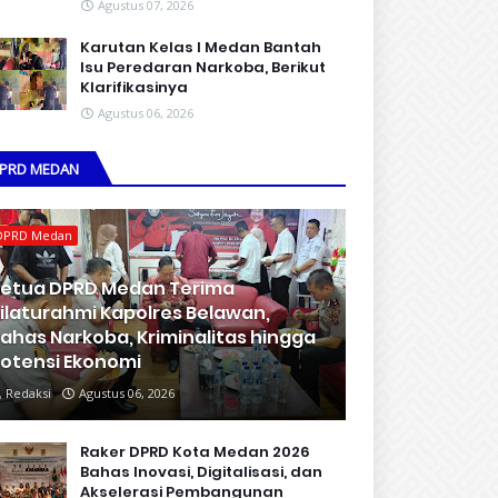
Agustus 07, 2026
Karutan Kelas I Medan Bantah
Isu Peredaran Narkoba, Berikut
Klarifikasinya
Agustus 06, 2026
PRD MEDAN
DPRD Medan
etua DPRD Medan Terima
ilaturahmi Kapolres Belawan,
ahas Narkoba, Kriminalitas hingga
otensi Ekonomi
Redaksi
Agustus 06, 2026
Raker DPRD Kota Medan 2026
Bahas Inovasi, Digitalisasi, dan
Akselerasi Pembangunan