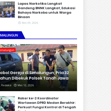
Lapas Narkotika Langkat
Gandeng BNNK Langkat, Edukasi
Bahaya Narkoba untuk Warga
Binaan
Mei 09, 2026
IMALUNGUN
Simalungun
obol Gereja di Simalungun, Pria 32
ahun Dibekuk Polsek Tanah Jawa
Redaksi
Mei 12, 2026
Raker ke-2 Koordinator
Wartawan DPRD Medan Berakhir:
Perkuat Fungsi Kontrol di Tengah