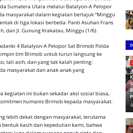
lda Sumatera Utara melalui Batalyon-A Pelopor
da masyarakat dalam kegiatan bertajuk “Minggu
entak di tiga lokasi berbeda: Panti Asuhan Frans
ih, dan Jl. Gunung Krakatau, Minggu (1/6).
D
adanki 4 Batalyon-A Pelopor Sat Brimob Polda
impin tim Brimob untuk turun langsung ke
tali asih, dan yang tak kalah penting:
ada masyarakat dan anak-anak yang
K
S
B
kegiatan ini bukan sekadar aksi sosial biasa,
P
komitmen humanis Brimob kepada masyarakat.
g lebih dekat dengan masyarakat, terutama
 bentuk kasih dan kepedulian kami, bahwa
 tetapi juga dalam suasana penuh cinta dan