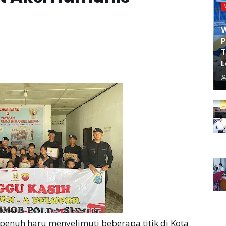
P
T
L
enuh haru menyelimuti beberapa titik di Kota