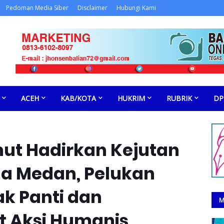
Pedoman Media Siber
Disclaimer
Hubungi Kami
ACEH
KAB/KOTA
HUKRIM
RUBRIK
DP
ut Hadirkan Kejutan
a Medan, Pelukan
k Panti dan
M
t Aksi Humanis