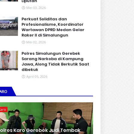
Liputan
Mei 03, 2026
Perkuat Soliditas dan
Profesionalisme, Koordinator
Wartawan DPRD Medan Gelar
Raker II di Simalungun
Mei 02, 2026
Polres Simalungun Gerebek
Sarang Narkoba di Kampung
Jawa, Along Tidak Berkutik Saat
dibekuk
April 05, 2026
ARO
Karo
olres Karo Gerebek Judi Tembak