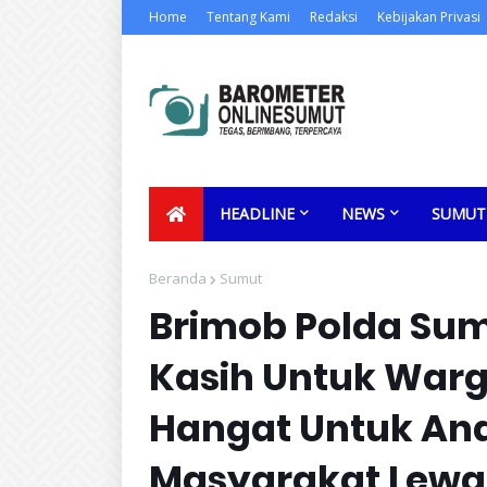
Home
Tentang Kami
Redaksi
Kebijakan Privasi
HEADLINE
NEWS
SUMUT
Beranda
Sumut
Brimob Polda Sum
Kasih Untuk Warg
Hangat Untuk Ana
Masyarakat Lewa