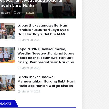
epedulian Lewat Bakti Sosial di
ayah Nurul Huda
Redaksi
April 15, 2025
Lapas Lhokseumawe Berikan
Remisi Khusus Hari Raya Nyepi
dan Hari Raya Idul Fitri 1446
Maret 28, 2025
Kepala BNNK Lhokseumawe,
Werdha Susetyo , Kunjungi Lapas
Kelas IIA Lhokseumawe, Perkuat
Sinergi Pemberantasan Narkoba
Maret 20, 2025
Lapas Lhokseumawe
Memusnahkan Barang Bukti Hasil
Razia Blok Hunian Warga Binaan
Maret 18, 2025
ANGKAT