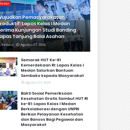
Medan
Wujudkan Pemasyarakatan
roduktif: Lapas Kelas I Medan
erima Kunjungan Studi Banding
apas Tanjung Balai Asahan
Redaksi
Agustus 07, 2026
Semarak HUT Ke-81
Kemerdekaan RI: Lapas Kelas I
Medan Salurkan Bantuan
Sembako kepada Masyarakat
Agustus 07, 2026
Bakti Sosial Pemeriksaan
Kesehatan Gratis Sambut HUT RI
ke-81: Lapas Kelas I Medan
Berkolaborasi dengan UNPRI
Berikan Pelayanan Kesehatan
dan Bansos Bagi Pegawai dan
Masyarakat