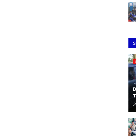
S
B
T