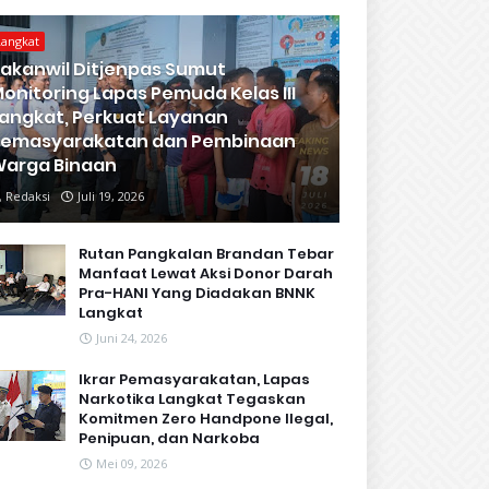
Langkat
akanwil Ditjenpas Sumut
onitoring Lapas Pemuda Kelas III
angkat, Perkuat Layanan
Pemasyarakatan dan Pembinaan
arga Binaan
Redaksi
Juli 19, 2026
Rutan Pangkalan Brandan Tebar
Manfaat Lewat Aksi Donor Darah
Pra-HANI Yang Diadakan BNNK
Langkat
Juni 24, 2026
Ikrar Pemasyarakatan, Lapas
Narkotika Langkat Tegaskan
Komitmen Zero Handpone llegal,
Penipuan, dan Narkoba
Mei 09, 2026