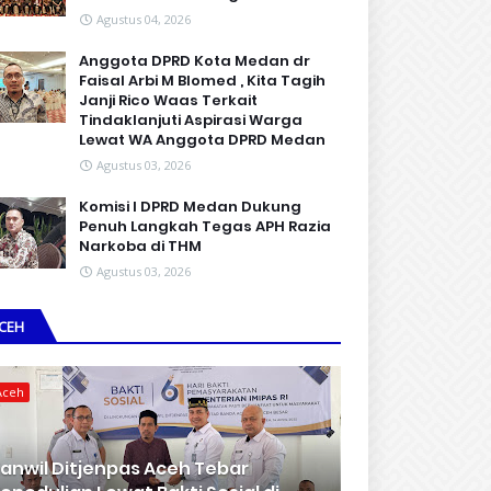
Agustus 04, 2026
Anggota DPRD Kota Medan dr
Faisal Arbi M Blomed , Kita Tagih
Janji Rico Waas Terkait
Tindaklanjuti Aspirasi Warga
Lewat WA Anggota DPRD Medan
Agustus 03, 2026
Komisi I DPRD Medan Dukung
Penuh Langkah Tegas APH Razia
Narkoba di THM
Agustus 03, 2026
CEH
Aceh
anwil Ditjenpas Aceh Tebar