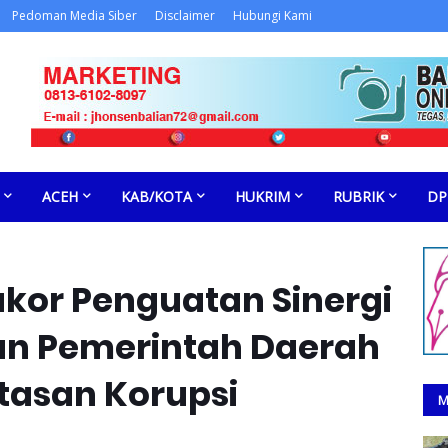
Pedoman Media Siber
Disclaimer
Hubungi Kami
ACEH
KAB/KOTA
HUKRIM
RUBRIK
DP
akor Penguatan Sinergi
an Pemerintah Daerah
asan Korupsi
M