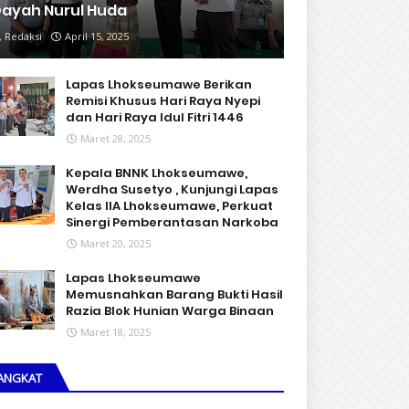
ayah Nurul Huda
Redaksi
April 15, 2025
Lapas Lhokseumawe Berikan
Remisi Khusus Hari Raya Nyepi
dan Hari Raya Idul Fitri 1446
Maret 28, 2025
Kepala BNNK Lhokseumawe,
Werdha Susetyo , Kunjungi Lapas
Kelas IIA Lhokseumawe, Perkuat
Sinergi Pemberantasan Narkoba
Maret 20, 2025
Lapas Lhokseumawe
Memusnahkan Barang Bukti Hasil
Razia Blok Hunian Warga Binaan
Maret 18, 2025
ANGKAT