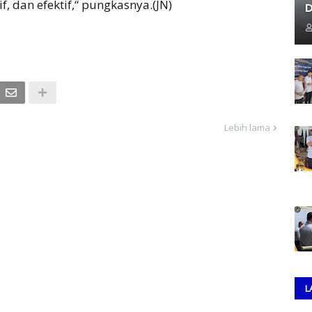
f, dan efektif,“ pungkasnya.(JN)
D
Lebih lama
L