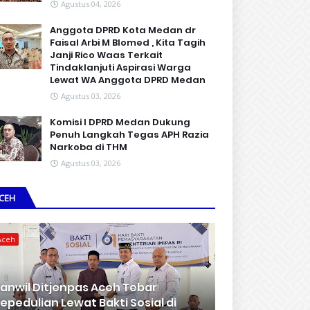
Agustus 04, 2026
Anggota DPRD Kota Medan dr
Faisal Arbi M Blomed , Kita Tagih
Janji Rico Waas Terkait
Tindaklanjuti Aspirasi Warga
Lewat WA Anggota DPRD Medan
Agustus 03, 2026
Komisi I DPRD Medan Dukung
Penuh Langkah Tegas APH Razia
Narkoba di THM
Agustus 03, 2026
CEH
Aceh
anwil Ditjenpas Aceh Tebar
epedulian Lewat Bakti Sosial di