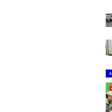
K
P
I