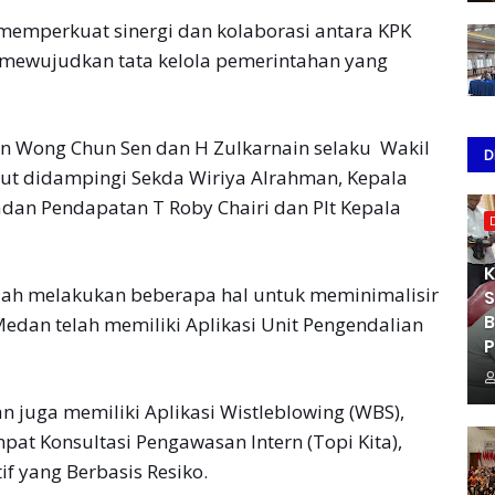
 memperkuat sinergi dan kolaborasi antara KPK
mewujudkan tata kelola pemerintahan yang
n Wong Chun Sen dan H Zulkarnain selaku Wakil
D
ut didampingi Sekda Wiriya Alrahman, Kepala
adan Pendapatan T Roby Chairi dan Plt Kepala
K
lah melakukan beberapa hal untuk meminimalisir
S
B
Medan telah memiliki Aplikasi Unit Pengendalian
P
n juga memiliki Aplikasi Wistleblowing (WBS),
mpat Konsultasi Pengawasan Intern (Topi Kita),
tif yang Berbasis Resiko.