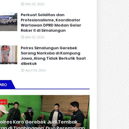
Mei 03, 2026
Perkuat Soliditas dan
Profesionalisme, Koordinator
Wartawan DPRD Medan Gelar
Raker II di Simalungun
Mei 02, 2026
Polres Simalungun Gerebek
Sarang Narkoba di Kampung
Jawa, Along Tidak Berkutik Saat
dibekuk
April 05, 2026
ARO
Karo
olres Karo Gerebek Judi Tembak
kan di Tigabinanga, Dua Perempuan