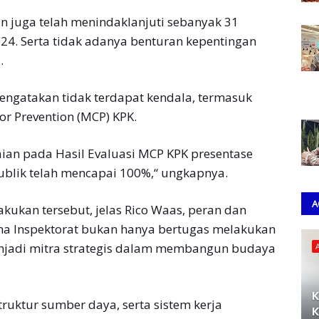
an juga telah menindaklanjuti sebanyak 31
4. Serta tidak adanya benturan kepentingan
s.
mengatakan tidak terdapat kendala, termasuk
r Prevention (MCP) KPK.
aian pada Hasil Evaluasi MCP KPK presentase
blik telah mencapai 100%,“ ungkapnya.
A
ukan tersebut, jelas Rico Waas, peran dan
ana Inspektorat bukan hanya bertugas melakukan
enjadi mitra strategis dalam membangun budaya
K
uktur sumber daya, serta sistem kerja
K