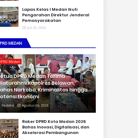
Lapas Kelas I Medan Ikuti
Pengarahan Direktur Jenderal
Pemasyarakatan
Juli 29, 2026
PRD MEDAN
DPRD Medan
etua DPRD Medan Terima
ilaturahmi Kapolres Belawan,
ahas Narkoba, Kriminalitas hingga
otensi Ekonomi
Redaksi
Agustus 06, 2026
Raker DPRD Kota Medan 2026
Bahas Inovasi, Digitalisasi, dan
Akselerasi Pembangunan