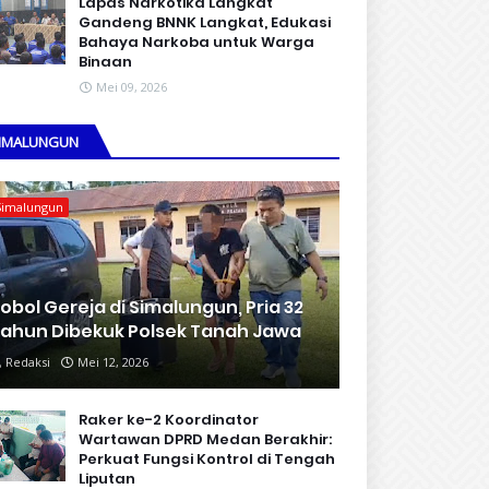
Lapas Narkotika Langkat
Gandeng BNNK Langkat, Edukasi
Bahaya Narkoba untuk Warga
Binaan
Mei 09, 2026
IMALUNGUN
Simalungun
obol Gereja di Simalungun, Pria 32
ahun Dibekuk Polsek Tanah Jawa
Redaksi
Mei 12, 2026
Raker ke-2 Koordinator
Wartawan DPRD Medan Berakhir:
Perkuat Fungsi Kontrol di Tengah
Liputan