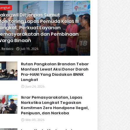
Langkat
akanwil Ditjenpas Sumut
onitoring Lapas Pemuda Kelas III
angkat, Perkuat Layanan
Pemasyarakatan dan Pembinaan
arga Binaan
Redaksi
Juli 19, 2026
Rutan Pangkalan Brandan Tebar
Manfaat Lewat Aksi Donor Darah
Pra-HANI Yang Diadakan BNNK
Langkat
Juni 24, 2026
Ikrar Pemasyarakatan, Lapas
Narkotika Langkat Tegaskan
Komitmen Zero Handpone llegal,
Penipuan, dan Narkoba
Mei 09, 2026