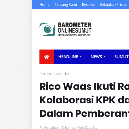
Home
Tentang Kami
Redaksi
Kebijakan Privasi
HEADLINE
NEWS
SUMUT
Beranda
Medan
Rico Waas Ikuti R
Kolaborasi KPK d
Dalam Pemberant
Redaksi
Jumat, Mei 02, 2025