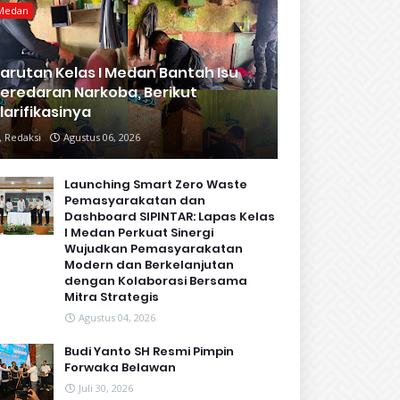
Medan
arutan Kelas I Medan Bantah Isu
eredaran Narkoba, Berikut
larifikasinya
Redaksi
Agustus 06, 2026
Launching Smart Zero Waste
Pemasyarakatan dan
Dashboard SIPINTAR: Lapas Kelas
I Medan Perkuat Sinergi
Wujudkan Pemasyarakatan
Modern dan Berkelanjutan
dengan Kolaborasi Bersama
Mitra Strategis
Agustus 04, 2026
Budi Yanto SH Resmi Pimpin
Forwaka Belawan
Juli 30, 2026