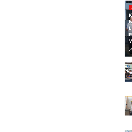
K
M
L
W