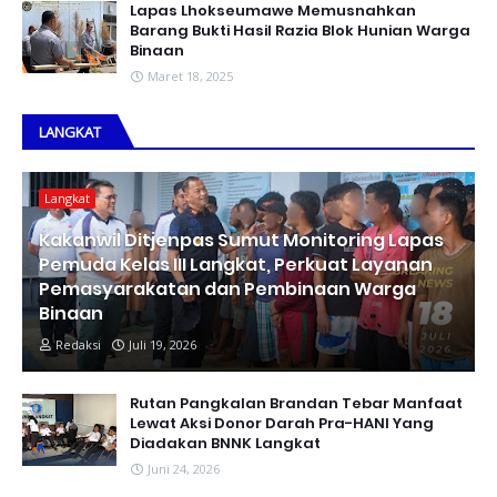
Lapas Lhokseumawe Memusnahkan
Barang Bukti Hasil Razia Blok Hunian Warga
Binaan
Maret 18, 2025
LANGKAT
Langkat
Kakanwil Ditjenpas Sumut Monitoring Lapas
Pemuda Kelas III Langkat, Perkuat Layanan
Pemasyarakatan dan Pembinaan Warga
Binaan
Redaksi
Juli 19, 2026
Rutan Pangkalan Brandan Tebar Manfaat
Lewat Aksi Donor Darah Pra-HANI Yang
Diadakan BNNK Langkat
Juni 24, 2026