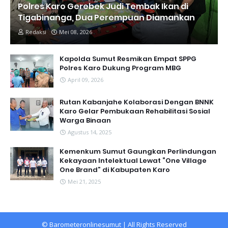
Polres Karo Gerebek Judi Tembak Ikan di
Tigabinanga, Dua Perempuan Diamankan
Redaksi
Mei 08, 2026
Kapolda Sumut Resmikan Empat SPPG
Polres Karo Dukung Program MBG
April 09, 2026
Rutan Kabanjahe Kolaborasi Dengan BNNK
Karo Gelar Pembukaan Rehabilitasi Sosial
Warga Binaan
Agustus 14, 2025
Kemenkum Sumut Gaungkan Perlindungan
Kekayaan Intelektual Lewat “One Village
One Brand” di Kabupaten Karo
Mei 21, 2025
©
Barometeronlinesumut
| All Rights Reserved