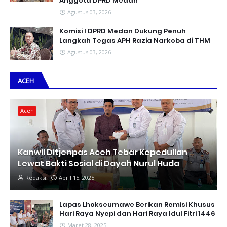
Anggota DPRD Medan
Agustus 03, 2026
Komisi I DPRD Medan Dukung Penuh
Langkah Tegas APH Razia Narkoba di THM
Agustus 03, 2026
ACEH
Aceh
Kanwil Ditjenpas Aceh Tebar Kepedulian
Lewat Bakti Sosial di Dayah Nurul Huda
Redaksi
April 15, 2025
Lapas Lhokseumawe Berikan Remisi Khusus
Hari Raya Nyepi dan Hari Raya Idul Fitri 1446
Maret 28, 2025