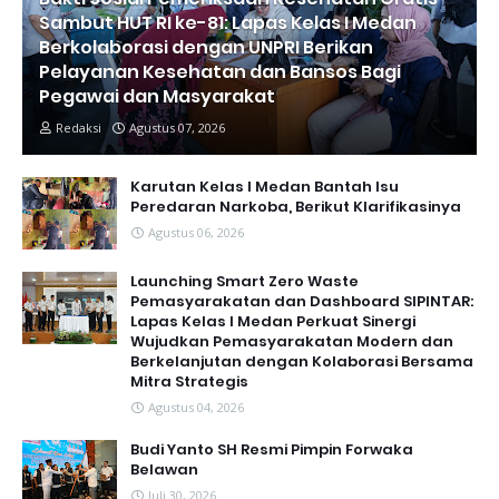
Sambut HUT RI ke-81: Lapas Kelas I Medan
Berkolaborasi dengan UNPRI Berikan
Pelayanan Kesehatan dan Bansos Bagi
Pegawai dan Masyarakat
Redaksi
Agustus 07, 2026
Karutan Kelas I Medan Bantah Isu
Peredaran Narkoba, Berikut Klarifikasinya
Agustus 06, 2026
Launching Smart Zero Waste
Pemasyarakatan dan Dashboard SIPINTAR:
Lapas Kelas I Medan Perkuat Sinergi
Wujudkan Pemasyarakatan Modern dan
Berkelanjutan dengan Kolaborasi Bersama
Mitra Strategis
Agustus 04, 2026
Budi Yanto SH Resmi Pimpin Forwaka
Belawan
Juli 30, 2026