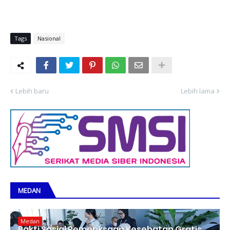
Tags
Nasional
Lebih baru
Lebih lama
MEDAN
Medan
Bakti Sosial Pemeriksaan Kesehatan Gratis