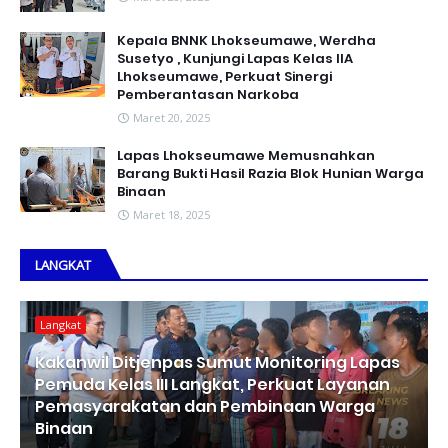
Kepala BNNK Lhokseumawe, Werdha
Susetyo , Kunjungi Lapas Kelas IIA
Lhokseumawe, Perkuat Sinergi
Pemberantasan Narkoba
Maret 20, 2025
Lapas Lhokseumawe Memusnahkan
Barang Bukti Hasil Razia Blok Hunian Warga
Binaan
Maret 18, 2025
LANGKAT
Langkat
Kakanwil Ditjenpas Sumut Monitoring Lapas
Pemuda Kelas III Langkat, Perkuat Layanan
Pemasyarakatan dan Pembinaan Warga
Binaan