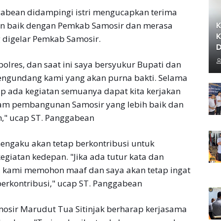
abean didampingi istri mengucapkan terima
alin baik dengan Pemkab Samosir dan merasa
K
K
 digelar Pemkab Samosir.
D
olres, dan saat ini saya bersyukur Bupati dan
engundang kami yang akan purna bakti. Selama
ap ada kegiatan semuanya dapat kita kerjakan
am pembangunan Samosir yang lebih baik dan
," ucap ST. Panggabean
mengaku akan tetap berkontribusi untuk
giatan kedepan. "Jika ada tutur kata dan
, kami memohon maaf dan saya akan tetap ingat
erkontribusi," ucap ST. Panggabean
osir Marudut Tua Sitinjak berharap kerjasama