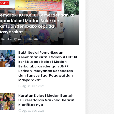
Medan
emarak HUT Ke-81 Kemerdekaan RI:
apas Kelas I Medan Salurkan
Bantuan Sembako kepada
Masyarakat
Redaksi
Agustus 07, 2026
Bakti Sosial Pemeriksaan
Kesehatan Gratis Sambut HUT RI
ke-81: Lapas Kelas I Medan
Berkolaborasi dengan UNPRI
Berikan Pelayanan Kesehatan
dan Bansos Bagi Pegawai dan
Masyarakat
Agustus 07, 2026
Karutan Kelas I Medan Bantah
Isu Peredaran Narkoba, Berikut
Klarifikasinya
Agustus 06, 2026