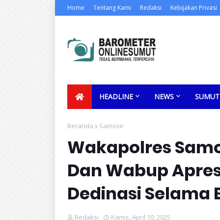
Home
Tentang Kami
Redaksi
Kebijakan Privasi
HEADLINE
NEWS
SUMUT
Beranda
Samosir
Wakapolres Samos
Dan Wabup Apresi
Dedinasi Selama 
Redaksi
Kamis, April 10, 2025