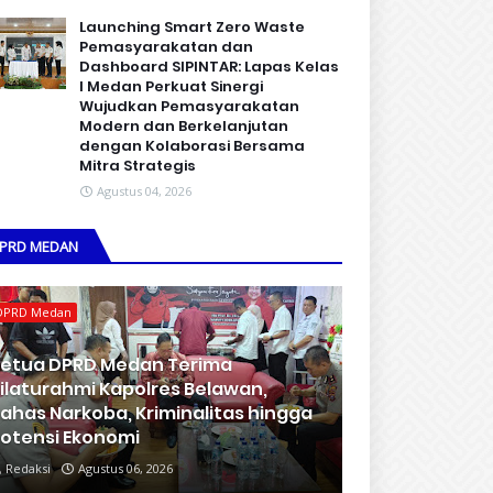
Launching Smart Zero Waste
Pemasyarakatan dan
Dashboard SIPINTAR: Lapas Kelas
I Medan Perkuat Sinergi
Wujudkan Pemasyarakatan
Modern dan Berkelanjutan
dengan Kolaborasi Bersama
Mitra Strategis
Agustus 04, 2026
PRD MEDAN
DPRD Medan
etua DPRD Medan Terima
ilaturahmi Kapolres Belawan,
ahas Narkoba, Kriminalitas hingga
otensi Ekonomi
Redaksi
Agustus 06, 2026