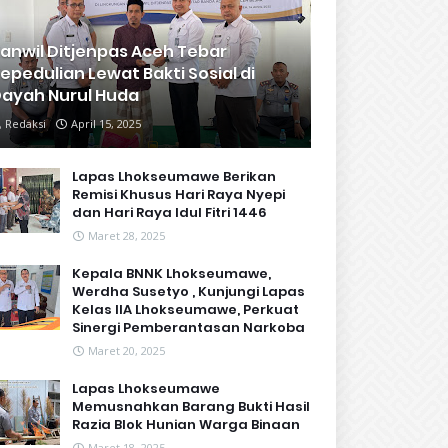
anwil Ditjenpas Aceh Tebar
epedulian Lewat Bakti Sosial di
ayah Nurul Huda
Redaksi
April 15, 2025
Lapas Lhokseumawe Berikan
Remisi Khusus Hari Raya Nyepi
dan Hari Raya Idul Fitri 1446
Maret 28, 2025
Kepala BNNK Lhokseumawe,
Werdha Susetyo , Kunjungi Lapas
Kelas IIA Lhokseumawe, Perkuat
Sinergi Pemberantasan Narkoba
Maret 20, 2025
Lapas Lhokseumawe
Memusnahkan Barang Bukti Hasil
Razia Blok Hunian Warga Binaan
Maret 18, 2025