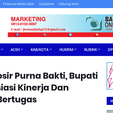
Pedoman Media Siber
Disclaimer
Hubungi Kami
ACEH
KAB/KOTA
HUKRIM
RUBRIK
DP
ir Purna Bakti, Bupati
asi Kinerja Dan
Bertugas
M