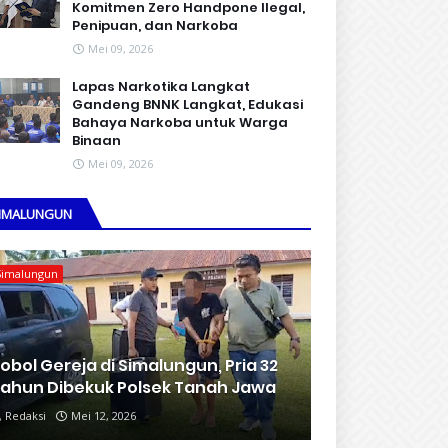
Komitmen Zero Handpone llegal,
Penipuan, dan Narkoba
Mei 09, 2026
Lapas Narkotika Langkat
Gandeng BNNK Langkat, Edukasi
Bahaya Narkoba untuk Warga
Binaan
Mei 09, 2026
IMALUNGUN
Simalungun
obol Gereja di Simalungun, Pria 32
ahun Dibekuk Polsek Tanah Jawa
Redaksi
Mei 12, 2026