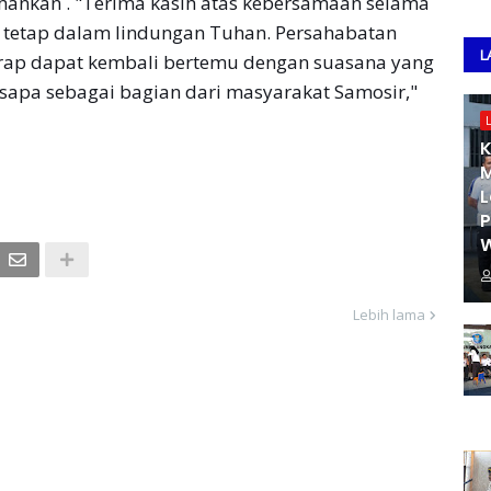
ahankan . "Terima kasih atas kebersamaan selama
 tetap dalam lindungan Tuhan. Persahabatan
L
harap dapat kembali bertemu dengan suasana yang
 sapa sebagai bagian dari masyarakat Samosir,"
K
M
L
W
Lebih lama