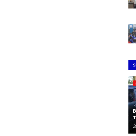
S
B
T