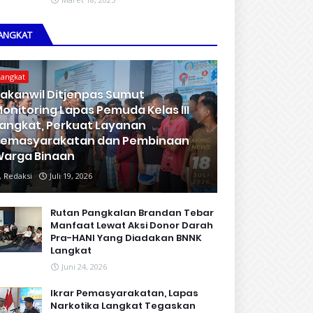
ANGKAT
Langkat
akanwil Ditjenpas Sumut
onitoring Lapas Pemuda Kelas III
angkat, Perkuat Layanan
Pemasyarakatan dan Pembinaan
arga Binaan
Redaksi
Juli 19, 2026
Rutan Pangkalan Brandan Tebar
Manfaat Lewat Aksi Donor Darah
Pra-HANI Yang Diadakan BNNK
Langkat
Juni 24, 2026
Ikrar Pemasyarakatan, Lapas
Narkotika Langkat Tegaskan