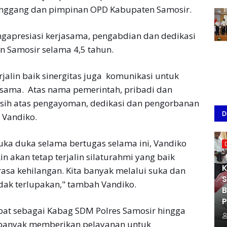
anggang dan pimpinan OPD Kabupaten Samosir.
gapresiasi kerjasama, pengabdian dan dedikasi
 Samosir selama 4,5 tahun.
jalin baik sinergitas juga komunikasi untuk
sama. Atas nama pemerintah, pribadi dan
asih atas pengayoman, dedikasi dan pengorbanan
D
 Vandiko.
ka duka selama bertugas selama ini, Vandiko
n akan tetap terjalin silaturahmi yang baik
K
asa kehilangan. Kita banyak melalui suka dan
S
idak terlupakan," tambah Vandiko.
B
P
bat sebagai Kabag SDM Polres Samosir hingga
 banyak memberikan pelayanan untuk