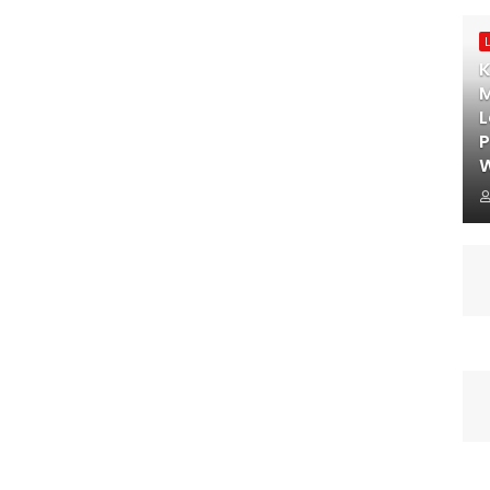
K
M
L
W