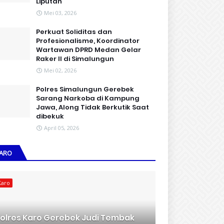
Liputan
Mei 03, 2026
Perkuat Soliditas dan
Profesionalisme, Koordinator
Wartawan DPRD Medan Gelar
Raker II di Simalungun
Mei 02, 2026
Polres Simalungun Gerebek
Sarang Narkoba di Kampung
Jawa, Along Tidak Berkutik Saat
dibekuk
April 05, 2026
ARO
Karo
olres Karo Gerebek Judi Tembak