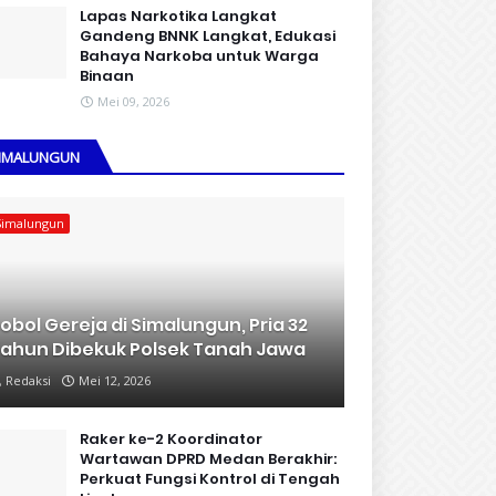
Lapas Narkotika Langkat
Gandeng BNNK Langkat, Edukasi
Bahaya Narkoba untuk Warga
Binaan
Mei 09, 2026
IMALUNGUN
Simalungun
obol Gereja di Simalungun, Pria 32
ahun Dibekuk Polsek Tanah Jawa
Redaksi
Mei 12, 2026
Raker ke-2 Koordinator
Wartawan DPRD Medan Berakhir:
Perkuat Fungsi Kontrol di Tengah