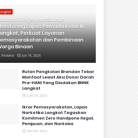
Langkat
akanwil Ditjenpas Sumut
onitoring Lapas Pemuda Kelas III
angkat, Perkuat Layanan
Pemasyarakatan dan Pembinaan
arga Binaan
Redaksi
Juli 19, 2026
Rutan Pangkalan Brandan Tebar
Manfaat Lewat Aksi Donor Darah
Pra-HANI Yang Diadakan BNNK
Langkat
Juni 24, 2026
Ikrar Pemasyarakatan, Lapas
Narkotika Langkat Tegaskan
Komitmen Zero Handpone llegal,
Penipuan, dan Narkoba
Mei 09, 2026