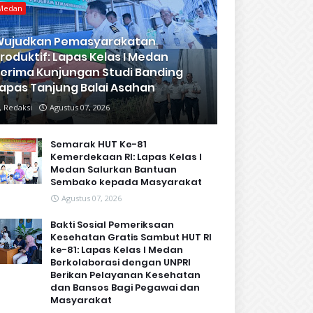
Medan
Wujudkan Pemasyarakatan
roduktif: Lapas Kelas I Medan
erima Kunjungan Studi Banding
apas Tanjung Balai Asahan
Redaksi
Agustus 07, 2026
Semarak HUT Ke-81
Kemerdekaan RI: Lapas Kelas I
Medan Salurkan Bantuan
Sembako kepada Masyarakat
Agustus 07, 2026
Bakti Sosial Pemeriksaan
Kesehatan Gratis Sambut HUT RI
ke-81: Lapas Kelas I Medan
Berkolaborasi dengan UNPRI
Berikan Pelayanan Kesehatan
dan Bansos Bagi Pegawai dan
Masyarakat