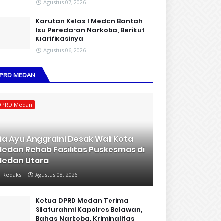
Agustus 07, 2026
Karutan Kelas I Medan Bantah
Isu Peredaran Narkoba, Berikut
Klarifikasinya
Agustus 06, 2026
PRD MEDAN
DPRD Medan
ia Ayu Anggraini Desak Wali Kota
edan Rehab Fasilitas Puskesmas di
edan Utara
Redaksi
Agustus 08, 2026
Ketua DPRD Medan Terima
Silaturahmi Kapolres Belawan,
Bahas Narkoba, Kriminalitas