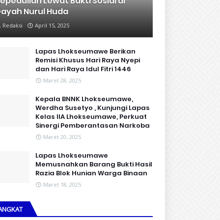
epedulian Lewat Bakti Sosial di
ayah Nurul Huda
Redaksi
April 15, 2025
Lapas Lhokseumawe Berikan
Remisi Khusus Hari Raya Nyepi
dan Hari Raya Idul Fitri 1446
Maret 28, 2025
Kepala BNNK Lhokseumawe,
Werdha Susetyo , Kunjungi Lapas
Kelas IIA Lhokseumawe, Perkuat
Sinergi Pemberantasan Narkoba
Maret 20, 2025
Lapas Lhokseumawe
Memusnahkan Barang Bukti Hasil
Razia Blok Hunian Warga Binaan
Maret 18, 2025
ANGKAT