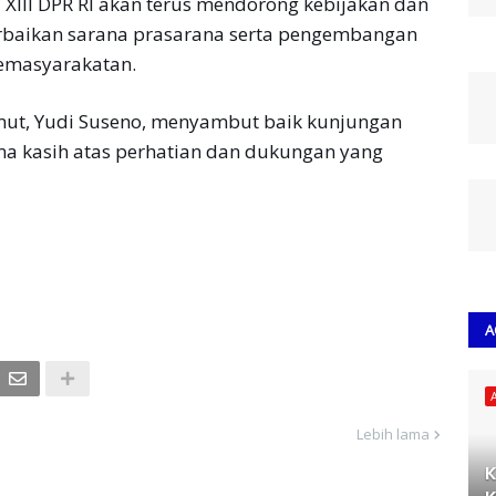
XIll DPR RI akan terus mendorong kebijakan dan
rbaikan sarana prasarana serta pengembangan
emasyarakatan.
umut, Yudi Suseno, menyambut baik kunjungan
ma kasih atas perhatian dan dukungan yang
A
Lebih lama
K