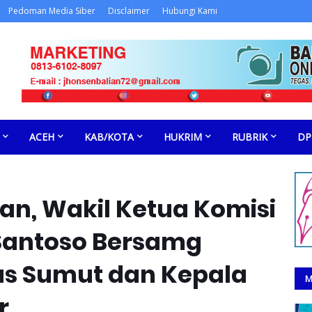
Pedoman Media Siber
Disclaimer
Hubungi Kami
ACEH
KAB/KOTA
HUKRIM
RUBRIK
DP
an, Wakil Ketua Komisi
t Santoso Bersamg
as Sumut dan Kepala
M
r