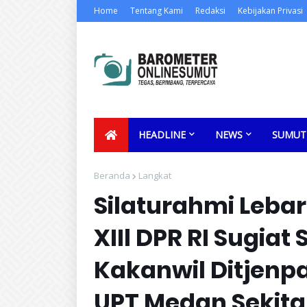
Home
Tentang Kami
Redaksi
Kebijakan Privasi
HEADLINE
NEWS
SUMUT
Beranda
Langkat
Silaturahmi Lebar
XIIl DPR RI Sugia
Kakanwil Ditjenp
UPT Medan Sekita