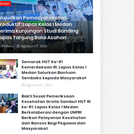
Medan
Wujudkan Pemasyarakatan
roduktif: Lapas Kelas I Medan
erima Kunjungan Studi Banding
apas Tanjung Balai Asahan
Redaksi
Agustus 07, 2026
Semarak HUT Ke-81
Kemerdekaan RI: Lapas Kelas I
Medan Salurkan Bantuan
Sembako kepada Masyarakat
Agustus 07, 2026
Bakti Sosial Pemeriksaan
Kesehatan Gratis Sambut HUT RI
ke-81: Lapas Kelas I Medan
Berkolaborasi dengan UNPRI
Berikan Pelayanan Kesehatan
dan Bansos Bagi Pegawai dan
Masyarakat