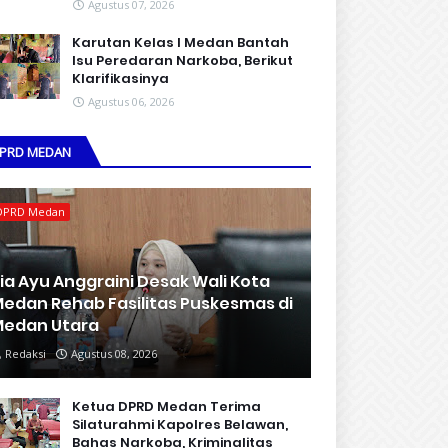
Agustus 07, 2026
Karutan Kelas I Medan Bantah
Isu Peredaran Narkoba, Berikut
Klarifikasinya
Agustus 06, 2026
PRD MEDAN
DPRD Medan
ia Ayu Anggraini Desak Wali Kota
edan Rehab Fasilitas Puskesmas di
edan Utara
Redaksi
Agustus 08, 2026
Ketua DPRD Medan Terima
Silaturahmi Kapolres Belawan,
Bahas Narkoba, Kriminalitas