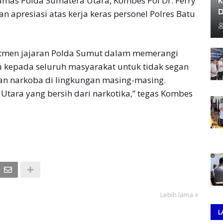
umas Polda Sumatera Utara, Kombes Pol Dr. Ferry
K
D
kan apresiasi atas kerja keras personel Polres Batu
tmen jajaran Polda Sumut dalam memerangi
 kepada seluruh masyarakat untuk tidak segan
an narkoba di lingkungan masing-masing.
Utara yang bersih dari narkotika,” tegas Kombes
Lebih lama
L