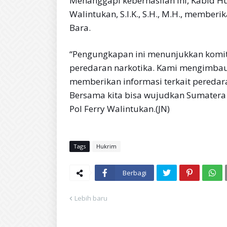
Menanggapi keberhasilan ini, Kabid H
Walintukan, S.I.K., S.H., M.H., memberi
Bara.
“Pengungkapan ini menunjukkan komi
peredaran narkotika. Kami mengimbau
memberikan informasi terkait peredar
Bersama kita bisa wujudkan Sumatera 
Pol Ferry Walintukan.(JN)
Tags
Hukrim
Berbagi
Lebih baru