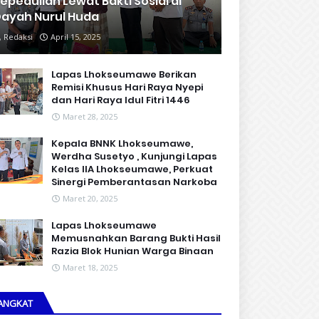
epedulian Lewat Bakti Sosial di
ayah Nurul Huda
Redaksi
April 15, 2025
Lapas Lhokseumawe Berikan
Remisi Khusus Hari Raya Nyepi
dan Hari Raya Idul Fitri 1446
Maret 28, 2025
Kepala BNNK Lhokseumawe,
Werdha Susetyo , Kunjungi Lapas
Kelas IIA Lhokseumawe, Perkuat
Sinergi Pemberantasan Narkoba
Maret 20, 2025
Lapas Lhokseumawe
Memusnahkan Barang Bukti Hasil
Razia Blok Hunian Warga Binaan
Maret 18, 2025
ANGKAT