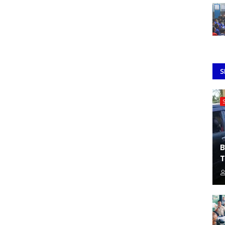
S
B
T