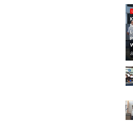
K
M
L
W