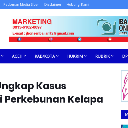
Pedoman Media Siber
Disclaimer
Hubungi Kami
ACEH
KAB/KOTA
HUKRIM
RUBRIK
DP
 Ungkap Kasus
i Perkebunan Kelapa
M