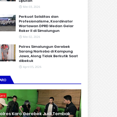
Liputan
Mei 03, 2026
Perkuat Soliditas dan
Profesionalisme, Koordinator
Wartawan DPRD Medan Gelar
Raker II di Simalungun
Mei 02, 2026
Polres Simalungun Gerebek
Sarang Narkoba di Kampung
Jawa, Along Tidak Berkutik Saat
dibekuk
April 05, 2026
ARO
Karo
olres Karo Gerebek Judi Tembak