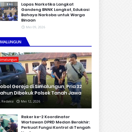
Lapas Narkotika Langkat
Gandeng BNNK Langkat, Edukasi
Bahaya Narkoba untuk Warga
Binaan
Mei 09, 2026
IMALUNGUN
Simalungun
obol Gereja di Simalungun, Pria 32
ahun Dibekuk Polsek Tanah Jawa
Redaksi
Mei 12, 2026
Raker ke-2 Koordinator
Wartawan DPRD Medan Berakhir:
Perkuat Fungsi Kontrol di Tengah