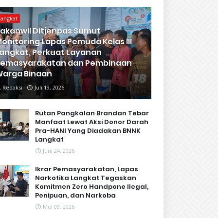
Langkat
akanwil Ditjenpas Sumut
onitoring Lapas Pemuda Kelas III
angkat, Perkuat Layanan
Pemasyarakatan dan Pembinaan
arga Binaan
Redaksi
Juli 19, 2026
Rutan Pangkalan Brandan Tebar
Manfaat Lewat Aksi Donor Darah
Pra-HANI Yang Diadakan BNNK
Langkat
Juni 24, 2026
Ikrar Pemasyarakatan, Lapas
Narkotika Langkat Tegaskan
Komitmen Zero Handpone llegal,
Penipuan, dan Narkoba
Mei 09, 2026