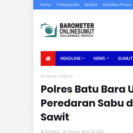
Home
Tentang Kami
Redaksi
Kebijakan Privasi
HEADLINE
NEWS
SUMUT
Beranda
Hukrim
Polres Batu Bara
Peredaran Sabu d
Sawit
Redaksi
Selasa, April 29, 2025