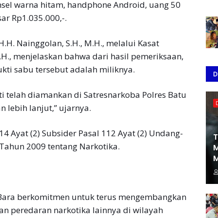
ansel warna hitam, handphone Android, uang 50
ar Rp1.035.000,-.
.H. Nainggolan, S.H., M.H., melalui Kasat
.H., menjelaskan bahwa dari hasil pemeriksaan,
ti sabu tersebut adalah miliknya.
D
ti telah diamankan di Satresnarkoba Polres Batu
 lebih lanjut,” ujarnya.
4 Ayat (2) Subsider Pasal 112 Ayat (2) Undang-
T
Tahun 2009 tentang Narkotika.
M
M
 Bara berkomitmen untuk terus mengembangkan
n peredaran narkotika lainnya di wilayah