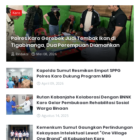
Karo
Polres Karo Gerebek Judi Tembak Ikan di
Tigabinanga, Dua Perempuan Diamankan
Redaksi
Mei 08, 2026
Kapolda Sumut Resmikan Empat SPPG
Polres Karo Dukung Program MBG
April 09, 2026
Rutan Kabanjahe Kolaborasi Dengan BNNK
Karo Gelar Pembukaan Rehabilitasi Sosial
Warga Binaan
Agustus 14, 2025
Kemenkum Sumut Gaungkan Perlindungan
Kekayaan Intelektual Lewat “One Village
One Brand” di Kabupaten Karo