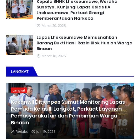
Kepala BNNK Lhokseumawe, Werdha
Susetyo , Kunjungi Lapas Kelas IIA
Lhokseumawe, Perkuat Sinergi
Pemberantasan Narkoba
Maret 20, 2025
Lapas Lhokseumawe Memusnahkan
Barang Bukti Hasil Razia Blok Hunian Warga
Binaan
Maret 18, 2025
LANGKAT
Langkat
Kakanwil Ditjenpas Sumut Monitoring Lapas
Pemuda Kelas III Langkat, Perkuat Layanan
Pemasyarakatan dan Pembinaan Warga
Binaan
Redaksi
Juli 19, 2026