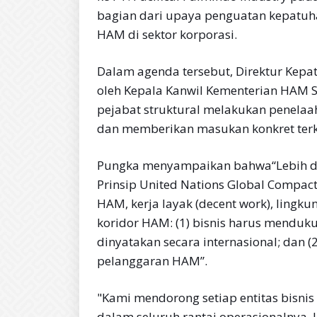
bagian dari upaya penguatan kepatuha
HAM di sektor korporasi.
Dalam agenda tersebut, Direktur Kep
oleh Kepala Kanwil Kementerian HAM Su
pejabat struktural melakukan penelaa
dan memberikan masukan konkret terka
Pungka menyampaikan bahwa“Lebih da
Prinsip United Nations Global Compac
HAM, kerja layak (decent work), lingku
koridor HAM: (1) bisnis harus mendu
dinyatakan secara internasional; dan (
pelanggaran HAM”.
"Kami mendorong setiap entitas bisni
dalam seluruh rantai operasionalnya. 