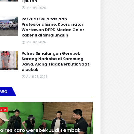
Liputan
Mei 03, 2026
Perkuat Soliditas dan
Profesionalisme, Koordinator
Wartawan DPRD Medan Gelar
Raker II di Simalungun
Mei 02, 2026
Polres Simalungun Gerebek
Sarang Narkoba di Kampung
Jawa, Along Tidak Berkutik Saat
dibekuk
April 05, 2026
ARO
Karo
olres Karo Gerebek Judi Tembak