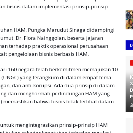
n bisnis dalam implementasi prinsip-prinsip
atuhan HAM, Pungka Marudut Sinaga didampingi
mut, Dr. Flora Nainggolan, beserta jajaran
D
han terhadap praktik operasional perusahaan
it pengelolaan bisnis berbasis HAM.
ri 160 negara telah berkomitmen memajukan 10
K
t (UNGC) yang terangkum di dalam empat tema:
S
ngan, dan anti-korupsi. Ada dua prinsip di dalam
B
kung dan menghormati perlindungan HAM yang
P
2) memastikan bahwa bisnis tidak terlibat dalam
s untuk mengintegrasikan prinsip-prinsip HAM
Ini bukan sekadar kepatuhan terhadap regulasi,