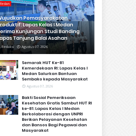
Medan
Wujudkan Pemasyarakatan
roduktif: Lapas Kelas I Medan
erima Kunjungan Studi Banding
apas Tanjung Balai Asahan
Redaksi
Agustus 07, 2026
Semarak HUT Ke-81
Kemerdekaan RI: Lapas Kelas I
Medan Salurkan Bantuan
Sembako kepada Masyarakat
Agustus 07, 2026
Bakti Sosial Pemeriksaan
Kesehatan Gratis Sambut HUT RI
ke-81: Lapas Kelas I Medan
Berkolaborasi dengan UNPRI
Berikan Pelayanan Kesehatan
dan Bansos Bagi Pegawai dan
Masyarakat