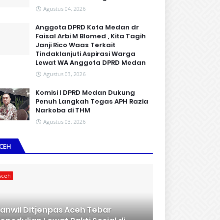
Agustus 04, 2026
Anggota DPRD Kota Medan dr
Faisal Arbi M Blomed , Kita Tagih
Janji Rico Waas Terkait
Tindaklanjuti Aspirasi Warga
Lewat WA Anggota DPRD Medan
Agustus 03, 2026
Komisi I DPRD Medan Dukung
Penuh Langkah Tegas APH Razia
Narkoba di THM
Agustus 03, 2026
CEH
Aceh
anwil Ditjenpas Aceh Tebar