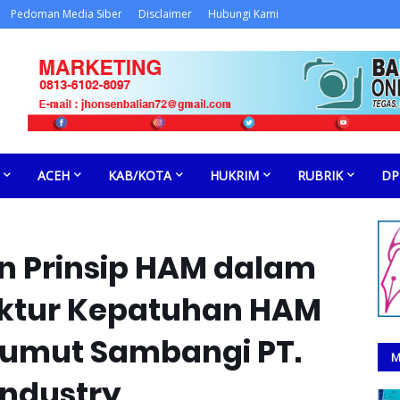
Pedoman Media Siber
Disclaimer
Hubungi Kami
ACEH
KAB/KOTA
HUKRIM
RUBRIK
DP
n Prinsip HAM dalam
ektur Kepatuhan HAM
umut Sambangi PT.
M
Industry