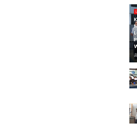
K
M
L
W