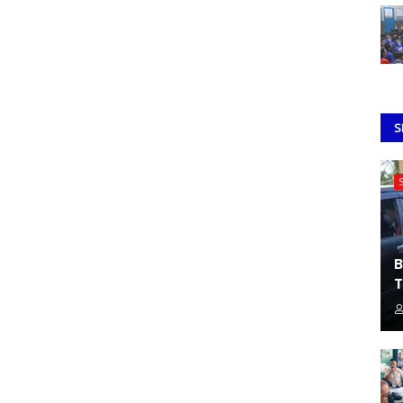
S
B
T