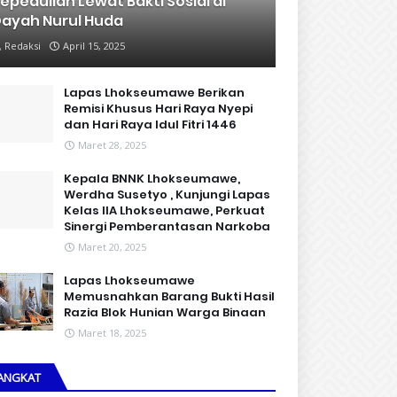
epedulian Lewat Bakti Sosial di
ayah Nurul Huda
Redaksi
April 15, 2025
Lapas Lhokseumawe Berikan
Remisi Khusus Hari Raya Nyepi
dan Hari Raya Idul Fitri 1446
Maret 28, 2025
Kepala BNNK Lhokseumawe,
Werdha Susetyo , Kunjungi Lapas
Kelas IIA Lhokseumawe, Perkuat
Sinergi Pemberantasan Narkoba
Maret 20, 2025
Lapas Lhokseumawe
Memusnahkan Barang Bukti Hasil
Razia Blok Hunian Warga Binaan
Maret 18, 2025
ANGKAT