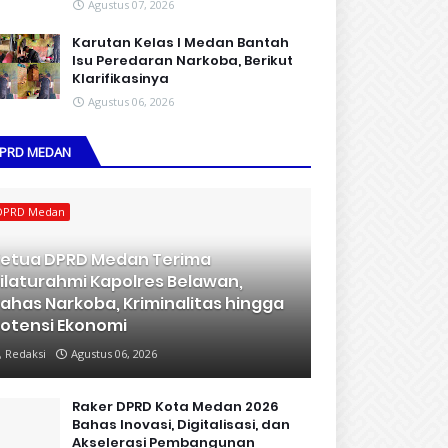
Agustus 07, 2026
Karutan Kelas I Medan Bantah
Isu Peredaran Narkoba, Berikut
Klarifikasinya
Agustus 06, 2026
PRD MEDAN
DPRD Medan
etua DPRD Medan Terima
ilaturahmi Kapolres Belawan,
ahas Narkoba, Kriminalitas hingga
otensi Ekonomi
Redaksi
Agustus 06, 2026
Raker DPRD Kota Medan 2026
Bahas Inovasi, Digitalisasi, dan
Akselerasi Pembangunan