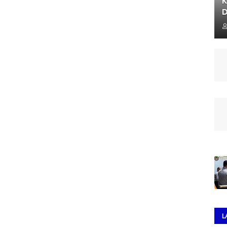
K
D
L