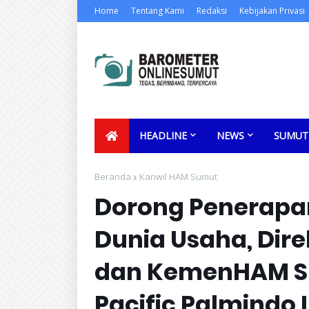
Home
Tentang Kami
Redaksi
Kebijakan Privasi
HEADLINE
NEWS
SUMUT
Beranda
Kanwil HAM Sumut
Dorong Penerapa
Dunia Usaha, Dir
dan KemenHAM S
Pacific Palmindo 