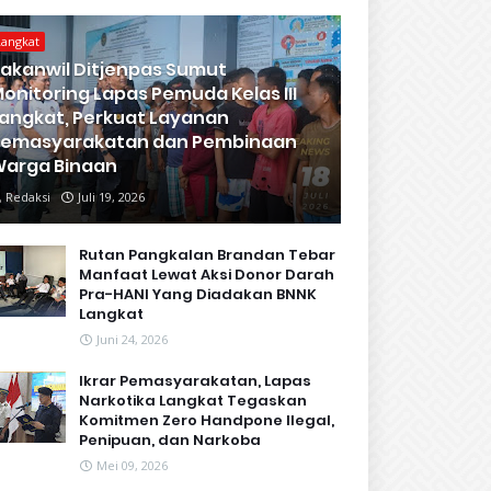
Langkat
akanwil Ditjenpas Sumut
onitoring Lapas Pemuda Kelas III
angkat, Perkuat Layanan
Pemasyarakatan dan Pembinaan
arga Binaan
Redaksi
Juli 19, 2026
Rutan Pangkalan Brandan Tebar
Manfaat Lewat Aksi Donor Darah
Pra-HANI Yang Diadakan BNNK
Langkat
Juni 24, 2026
Ikrar Pemasyarakatan, Lapas
Narkotika Langkat Tegaskan
Komitmen Zero Handpone llegal,
Penipuan, dan Narkoba
Mei 09, 2026