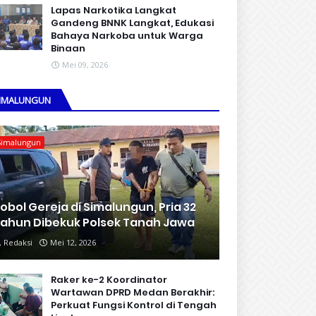
Lapas Narkotika Langkat
Gandeng BNNK Langkat, Edukasi
Bahaya Narkoba untuk Warga
Binaan
Mei 09, 2026
IMALUNGUN
Simalungun
obol Gereja di Simalungun, Pria 32
ahun Dibekuk Polsek Tanah Jawa
Redaksi
Mei 12, 2026
Raker ke-2 Koordinator
Wartawan DPRD Medan Berakhir:
Perkuat Fungsi Kontrol di Tengah