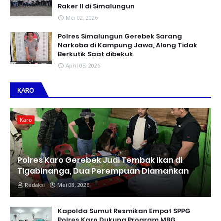
Raker II di Simalungun
Mei 02, 2026
Polres Simalungun Gerebek Sarang
Narkoba di Kampung Jawa, Along Tidak
Berkutik Saat dibekuk
April 05, 2026
KARO
Karo
Polres Karo Gerebek Judi Tembak Ikan di
Tigabinanga, Dua Perempuan Diamankan
Redaksi
Mei 08, 2026
Kapolda Sumut Resmikan Empat SPPG
Polres Karo Dukung Program MBG