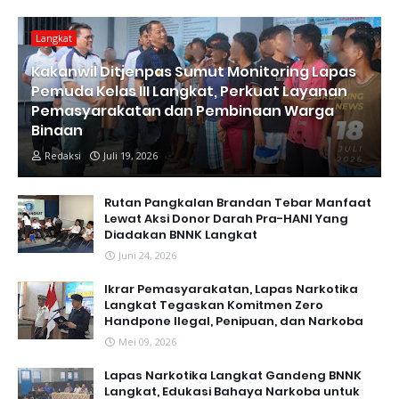
Langkat
Kakanwil Ditjenpas Sumut Monitoring Lapas
Pemuda Kelas III Langkat, Perkuat Layanan
Pemasyarakatan dan Pembinaan Warga
Binaan
Redaksi
Juli 19, 2026
Rutan Pangkalan Brandan Tebar Manfaat
Lewat Aksi Donor Darah Pra-HANI Yang
Diadakan BNNK Langkat
Juni 24, 2026
Ikrar Pemasyarakatan, Lapas Narkotika
Langkat Tegaskan Komitmen Zero
Handpone llegal, Penipuan, dan Narkoba
Mei 09, 2026
Lapas Narkotika Langkat Gandeng BNNK
Langkat, Edukasi Bahaya Narkoba untuk