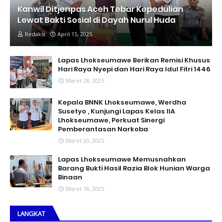
Kanwil Ditjenpas Aceh Tebar Kepedulian
Lewat Bakti Sosial di Dayah Nurul Huda
Redaksi
April 15, 2025
Lapas Lhokseumawe Berikan Remisi Khusus
Hari Raya Nyepi dan Hari Raya Idul Fitri 1446
Maret 28, 2025
Kepala BNNK Lhokseumawe, Werdha
Susetyo , Kunjungi Lapas Kelas IIA
Lhokseumawe, Perkuat Sinergi
Pemberantasan Narkoba
Maret 20, 2025
Lapas Lhokseumawe Memusnahkan
Barang Bukti Hasil Razia Blok Hunian Warga
Binaan
Maret 18, 2025
LANGKAT