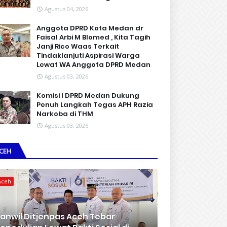
Agustus 04, 2026
Anggota DPRD Kota Medan dr
Faisal Arbi M Blomed , Kita Tagih
Janji Rico Waas Terkait
Tindaklanjuti Aspirasi Warga
Lewat WA Anggota DPRD Medan
Agustus 03, 2026
Komisi I DPRD Medan Dukung
Penuh Langkah Tegas APH Razia
Narkoba di THM
Agustus 03, 2026
CEH
Aceh
anwil Ditjenpas Aceh Tebar