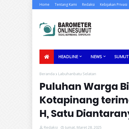
Home
Tentang Kami
Redaksi
Kebijakan Privasi
HEADLINE
NEWS
SUMUT
Beranda
Labuhanbatu Selatan
Puluhan Warga B
Kotapinang terima 
H, Satu Diantara
Redaksi
Jumat, Maret 28, 2025