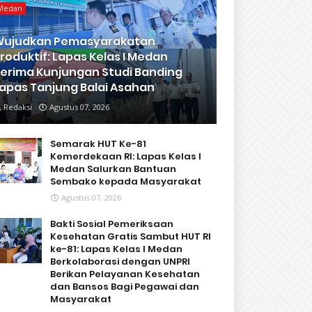
Medan
Wujudkan Pemasyarakatan
roduktif: Lapas Kelas I Medan
erima Kunjungan Studi Banding
apas Tanjung Balai Asahan
Redaksi
Agustus 07, 2026
Semarak HUT Ke-81
Kemerdekaan RI: Lapas Kelas I
Medan Salurkan Bantuan
Sembako kepada Masyarakat
Agustus 07, 2026
Bakti Sosial Pemeriksaan
Kesehatan Gratis Sambut HUT RI
ke-81: Lapas Kelas I Medan
Berkolaborasi dengan UNPRI
Berikan Pelayanan Kesehatan
dan Bansos Bagi Pegawai dan
Masyarakat