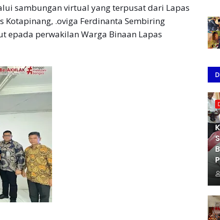
lui sambungan virtual yang terpusat dari Lapas
as Kotapinang, .oviga Ferdinanta Sembiring
but epada perwakilan Warga Binaan Lapas
D
K
S
B
P