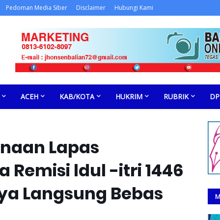
Pedoman Media Siber
Disclaimer
Hubungi Kami
ACEH
KAB/KOTA
HUKRIM
RUBRIK
DP
inaan Lapas
Remisi ldul -itri 1446
nya Langsung Bebas
M