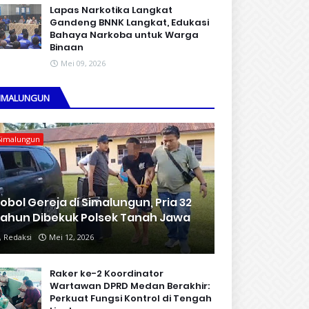
Lapas Narkotika Langkat
Gandeng BNNK Langkat, Edukasi
Bahaya Narkoba untuk Warga
Binaan
Mei 09, 2026
IMALUNGUN
Simalungun
obol Gereja di Simalungun, Pria 32
ahun Dibekuk Polsek Tanah Jawa
Redaksi
Mei 12, 2026
Raker ke-2 Koordinator
Wartawan DPRD Medan Berakhir:
Perkuat Fungsi Kontrol di Tengah