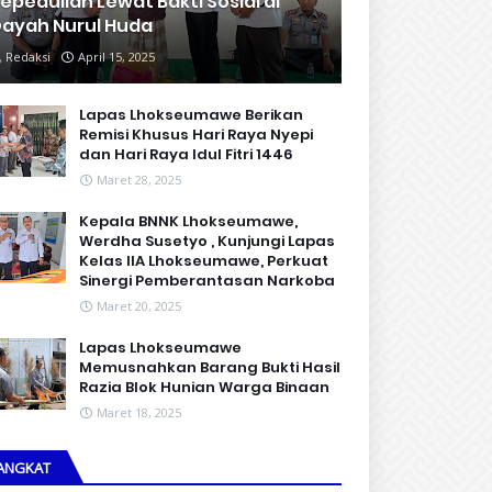
epedulian Lewat Bakti Sosial di
ayah Nurul Huda
Redaksi
April 15, 2025
Lapas Lhokseumawe Berikan
Remisi Khusus Hari Raya Nyepi
dan Hari Raya Idul Fitri 1446
Maret 28, 2025
Kepala BNNK Lhokseumawe,
Werdha Susetyo , Kunjungi Lapas
Kelas IIA Lhokseumawe, Perkuat
Sinergi Pemberantasan Narkoba
Maret 20, 2025
Lapas Lhokseumawe
Memusnahkan Barang Bukti Hasil
Razia Blok Hunian Warga Binaan
Maret 18, 2025
ANGKAT