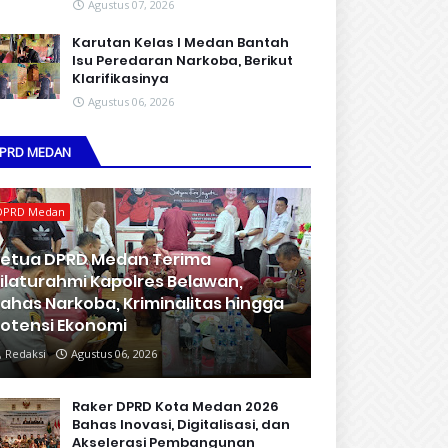
Agustus 07, 2026
Karutan Kelas I Medan Bantah
Isu Peredaran Narkoba, Berikut
Klarifikasinya
Agustus 06, 2026
PRD MEDAN
DPRD Medan
etua DPRD Medan Terima
ilaturahmi Kapolres Belawan,
ahas Narkoba, Kriminalitas hingga
otensi Ekonomi
Redaksi
Agustus 06, 2026
Raker DPRD Kota Medan 2026
Bahas Inovasi, Digitalisasi, dan
Akselerasi Pembangunan