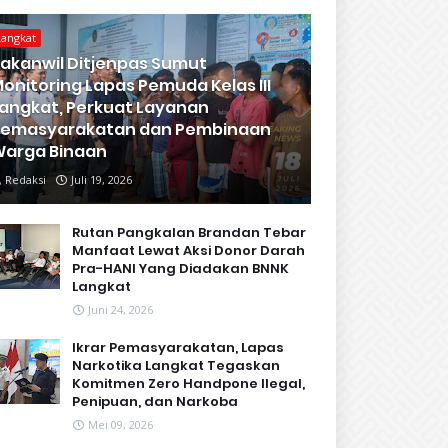
Langkat
akanwil Ditjenpas Sumut
onitoring Lapas Pemuda Kelas III
angkat, Perkuat Layanan
Pemasyarakatan dan Pembinaan
arga Binaan
Redaksi
Juli 19, 2026
Rutan Pangkalan Brandan Tebar
Manfaat Lewat Aksi Donor Darah
Pra-HANI Yang Diadakan BNNK
Langkat
Juni 24, 2026
Ikrar Pemasyarakatan, Lapas
Narkotika Langkat Tegaskan
Komitmen Zero Handpone llegal,
Penipuan, dan Narkoba
Mei 09, 2026