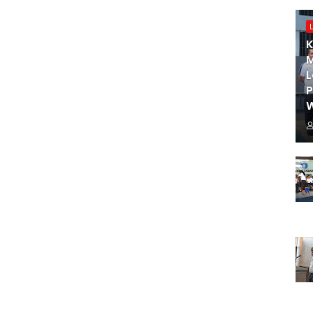
K
M
L
W