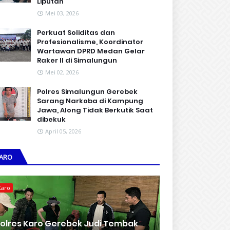
Liputan
Mei 03, 2026
Perkuat Soliditas dan
Profesionalisme, Koordinator
Wartawan DPRD Medan Gelar
Raker II di Simalungun
Mei 02, 2026
Polres Simalungun Gerebek
Sarang Narkoba di Kampung
Jawa, Along Tidak Berkutik Saat
dibekuk
April 05, 2026
ARO
Karo
olres Karo Gerebek Judi Tembak