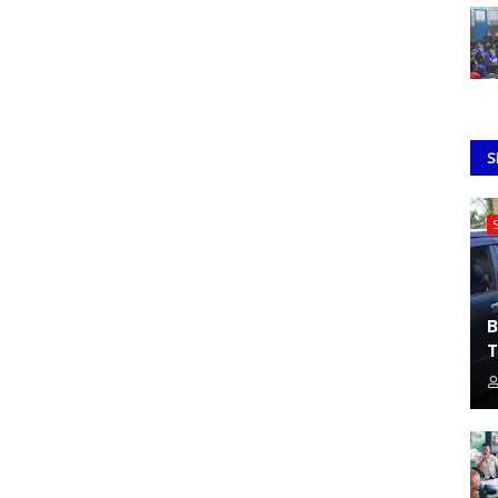
S
B
T