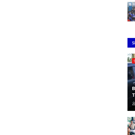
S
B
T