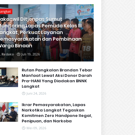
Langkat
akanwil Ditjenpas Sumut
onitoring Lapas Pemuda Kelas III
angkat, Perkuat Layanan
Pemasyarakatan dan Pembinaan
arga Binaan
Redaksi
Juli 19, 2026
Rutan Pangkalan Brandan Tebar
Manfaat Lewat Aksi Donor Darah
Pra-HANI Yang Diadakan BNNK
Langkat
Juni 24, 2026
Ikrar Pemasyarakatan, Lapas
Narkotika Langkat Tegaskan
Komitmen Zero Handpone llegal,
Penipuan, dan Narkoba
Mei 09, 2026