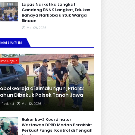
Lapas Narkotika Langkat
Gandeng BNNK Langkat, Edukasi
Bahaya Narkoba untuk Warga
Binaan
Mei 09, 2026
IMALUNGUN
Simalungun
obol Gereja di Simalungun, Pria 32
ahun Dibekuk Polsek Tanah Jawa
Redaksi
Mei 12, 2026
Raker ke-2 Koordinator
Wartawan DPRD Medan Berakhir:
Perkuat Fungsi Kontrol di Tengah