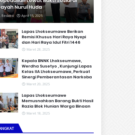
epedulian Lewat Bakti Sosial di
ayah Nurul Huda
Redaksi
April 15, 2025
Lapas Lhokseumawe Berikan
Remisi Khusus Hari Raya Nyepi
dan Hari Raya Idul Fitri 1446
Maret 28, 2025
Kepala BNNK Lhokseumawe,
Werdha Susetyo , Kunjungi Lapas
Kelas IIA Lhokseumawe, Perkuat
Sinergi Pemberantasan Narkoba
Maret 20, 2025
Lapas Lhokseumawe
Memusnahkan Barang Bukti Hasil
Razia Blok Hunian Warga Binaan
Maret 18, 2025
ANGKAT