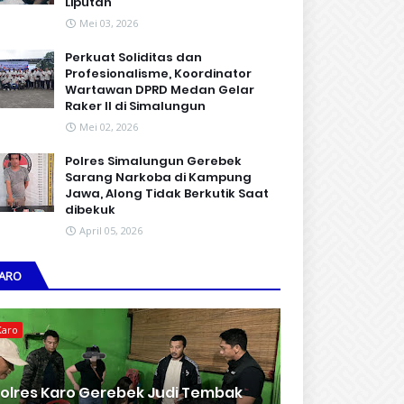
Liputan
Mei 03, 2026
Perkuat Soliditas dan
Profesionalisme, Koordinator
Wartawan DPRD Medan Gelar
Raker II di Simalungun
Mei 02, 2026
Polres Simalungun Gerebek
Sarang Narkoba di Kampung
Jawa, Along Tidak Berkutik Saat
dibekuk
April 05, 2026
ARO
Karo
olres Karo Gerebek Judi Tembak