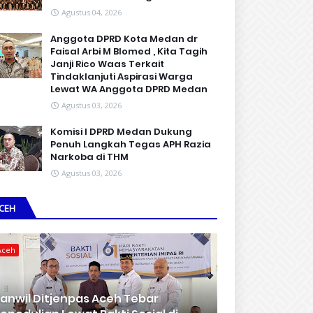
Agustus 04, 2026
Anggota DPRD Kota Medan dr
Faisal Arbi M Blomed , Kita Tagih
Janji Rico Waas Terkait
Tindaklanjuti Aspirasi Warga
Lewat WA Anggota DPRD Medan
Agustus 03, 2026
Komisi I DPRD Medan Dukung
Penuh Langkah Tegas APH Razia
Narkoba di THM
Agustus 03, 2026
CEH
Aceh
anwil Ditjenpas Aceh Tebar