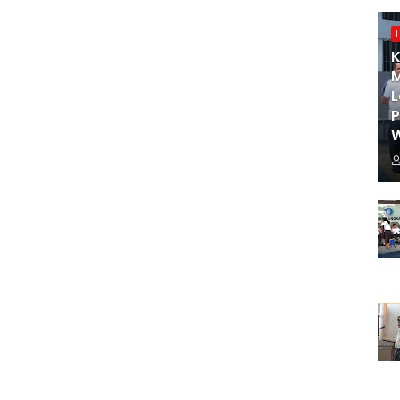
K
M
L
W