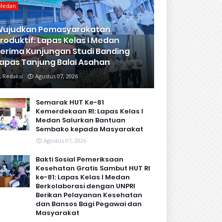
Medan
Wujudkan Pemasyarakatan
roduktif: Lapas Kelas I Medan
erima Kunjungan Studi Banding
apas Tanjung Balai Asahan
Redaksi
Agustus 07, 2026
Semarak HUT Ke-81
Kemerdekaan RI: Lapas Kelas I
Medan Salurkan Bantuan
Sembako kepada Masyarakat
Agustus 07, 2026
Bakti Sosial Pemeriksaan
Kesehatan Gratis Sambut HUT RI
ke-81: Lapas Kelas I Medan
Berkolaborasi dengan UNPRI
Berikan Pelayanan Kesehatan
dan Bansos Bagi Pegawai dan
Masyarakat