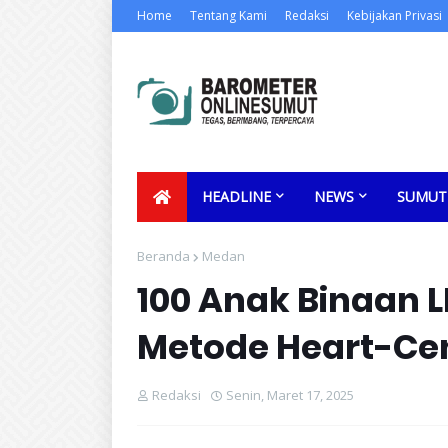
Home
Tentang Kami
Redaksi
Kebijakan Privasi
HEADLINE
NEWS
SUMUT
Beranda
Medan
100 Anak Binaan 
Metode Heart-Ce
Redaksi
Senin, Maret 17, 2025