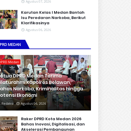
Agustus 07, 2026
Karutan Kelas I Medan Bantah
Isu Peredaran Narkoba, Berikut
Klarifikasinya
Agustus 06, 2026
PRD MEDAN
DPRD Medan
etua DPRD Medan Terima
ilaturahmi Kapolres Belawan,
ahas Narkoba, Kriminalitas hingga
otensi Ekonomi
Redaksi
Agustus 06, 2026
Raker DPRD Kota Medan 2026
Bahas Inovasi, Digitalisasi, dan
Akselerasi Pembangunan