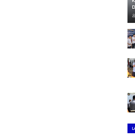
K
D
L