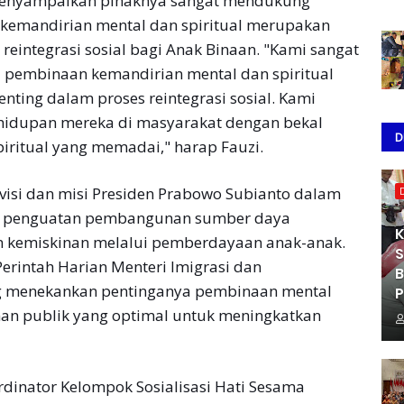
menyampaikan pihaknya sangat mendukung
n kemandirian mental dan spiritual merupakan
reintegrasi sosial bagi Anak Binaan. "Kami sangat
a pembinaan kemandirian mental dan spiritual
nting dalam proses reintegrasi sosial. Kami
hidupan mereka di masyarakat dengan bekal
D
ritual yang memadai," harap Fauzi.
n visi dan misi Presiden Prabowo Subianto dalam
ada penguatan pembangunan sumber daya
K
n kemiskinan melalui pemberdayaan anak-anak.
S
 Perintah Harian Menteri Imigrasi dan
B
ng menekankan pentinganya pembinaan mental
P
nan publik yang optimal untuk meningkatkan
rdinator Kelompok Sosialisasi Hati Sesama