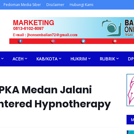
Pedoman Media Siber
Disclaimer
Hubungi Kami
ACEH
KAB/KOTA
HUKRIM
RUBRIK
DP
LPKA Medan Jalani
ntered Hypnotherapy
M