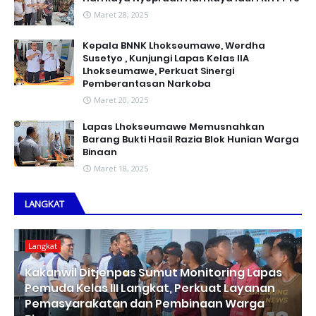
Maret 28, 2025
Kepala BNNK Lhokseumawe, Werdha
Susetyo , Kunjungi Lapas Kelas IIA
Lhokseumawe, Perkuat Sinergi
Pemberantasan Narkoba
Maret 20, 2025
Lapas Lhokseumawe Memusnahkan
Barang Bukti Hasil Razia Blok Hunian Warga
Binaan
Maret 18, 2025
LANGKAT
Langkat
Kakanwil Ditjenpas Sumut Monitoring Lapas
Pemuda Kelas III Langkat, Perkuat Layanan
Pemasyarakatan dan Pembinaan Warga