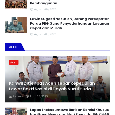
Pembangunan
Agustus 04, 2026
Edwin Sugesti Nasution, Dorong Percepatan
Perda PBG Guna Penyederhanaan Layanan
Cepat dan Murah
Agustus 03, 2026
ACEH
Aceh
Kanwil Ditjenpas Aceh Tebar Kepedulian
Lewat Bakti Sosial di Dayah Nurul Huda
Redaksi
April 15, 2025
Lapas Lhokseumawe Berikan Remisi Khusus
Hari Raya Nyepi dan Hari Raya Idul Fitri 1446