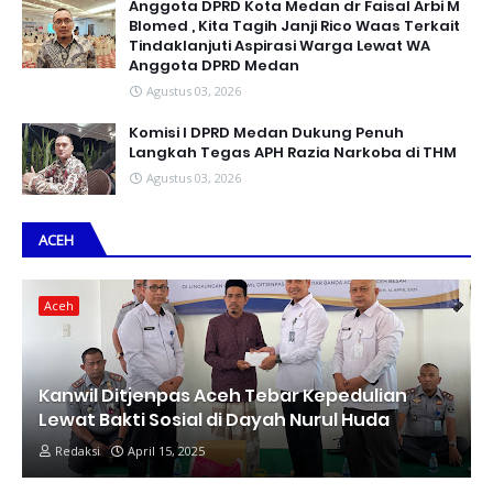
Anggota DPRD Kota Medan dr Faisal Arbi M
Blomed , Kita Tagih Janji Rico Waas Terkait
Tindaklanjuti Aspirasi Warga Lewat WA
Anggota DPRD Medan
Agustus 03, 2026
Komisi I DPRD Medan Dukung Penuh
Langkah Tegas APH Razia Narkoba di THM
Agustus 03, 2026
ACEH
Aceh
Kanwil Ditjenpas Aceh Tebar Kepedulian
Lewat Bakti Sosial di Dayah Nurul Huda
Redaksi
April 15, 2025