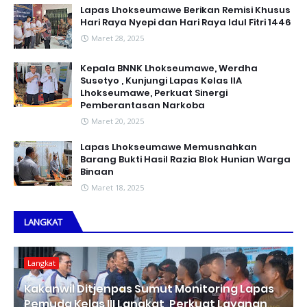
Lapas Lhokseumawe Berikan Remisi Khusus
Hari Raya Nyepi dan Hari Raya Idul Fitri 1446
Maret 28, 2025
Kepala BNNK Lhokseumawe, Werdha
Susetyo , Kunjungi Lapas Kelas IIA
Lhokseumawe, Perkuat Sinergi
Pemberantasan Narkoba
Maret 20, 2025
Lapas Lhokseumawe Memusnahkan
Barang Bukti Hasil Razia Blok Hunian Warga
Binaan
Maret 18, 2025
LANGKAT
Langkat
Kakanwil Ditjenpas Sumut Monitoring Lapas
Pemuda Kelas III Langkat, Perkuat Layanan