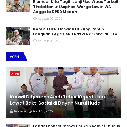
Blomed , Kita Tagih Janji Rico Waas Terkait
Tindaklanjuti Aspirasi Warga Lewat WA
Anggota DPRD Medan
Agustus 03, 2026
Komisi I DPRD Medan Dukung Penuh
Langkah Tegas APH Razia Narkoba di THM
Agustus 03, 2026
ACEH
Aceh
Kanwil Ditjenpas Aceh Tebar Kepedulian
Lewat Bakti Sosial di Dayah Nurul Huda
Redaksi
April 15, 2025
Lapas Lhokseumawe Berikan Remisi Khusus