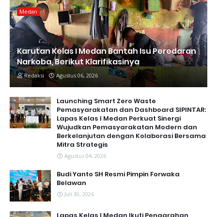
Medan
Karutan Kelas I Medan Bantah Isu Peredaran
Narkoba, Berikut Klarifikasinya
Redaksi
Agustus 06, 2026
Launching Smart Zero Waste
Pemasyarakatan dan Dashboard SIPINTAR:
Lapas Kelas I Medan Perkuat Sinergi
Wujudkan Pemasyarakatan Modern dan
Berkelanjutan dengan Kolaborasi Bersama
Mitra Strategis
Agustus 04, 2026
Budi Yanto SH Resmi Pimpin Forwaka
Belawan
Juli 30, 2026
Lapas Kelas I Medan Ikuti Pengarahan