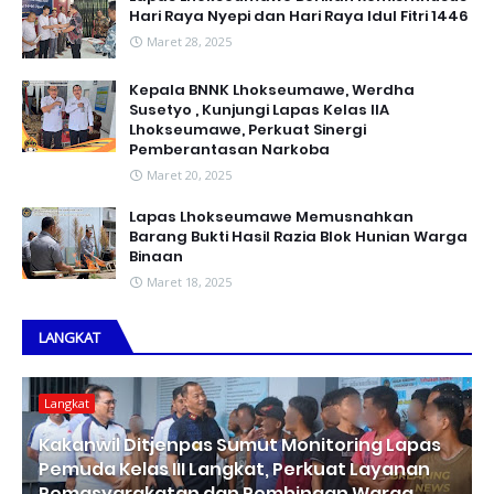
Hari Raya Nyepi dan Hari Raya Idul Fitri 1446
Maret 28, 2025
Kepala BNNK Lhokseumawe, Werdha
Susetyo , Kunjungi Lapas Kelas IIA
Lhokseumawe, Perkuat Sinergi
Pemberantasan Narkoba
Maret 20, 2025
Lapas Lhokseumawe Memusnahkan
Barang Bukti Hasil Razia Blok Hunian Warga
Binaan
Maret 18, 2025
LANGKAT
Langkat
Kakanwil Ditjenpas Sumut Monitoring Lapas
Pemuda Kelas III Langkat, Perkuat Layanan
Pemasyarakatan dan Pembinaan Warga