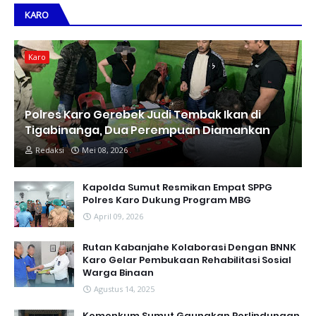
KARO
Karo
Polres Karo Gerebek Judi Tembak Ikan di
Tigabinanga, Dua Perempuan Diamankan
Redaksi
Mei 08, 2026
Kapolda Sumut Resmikan Empat SPPG
Polres Karo Dukung Program MBG
April 09, 2026
Rutan Kabanjahe Kolaborasi Dengan BNNK
Karo Gelar Pembukaan Rehabilitasi Sosial
Warga Binaan
Agustus 14, 2025
Kemenkum Sumut Gaungkan Perlindungan