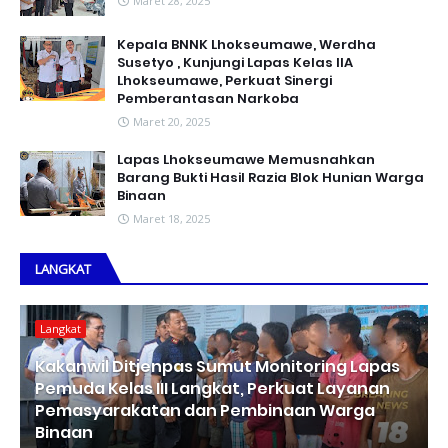
Maret 28, 2025
Kepala BNNK Lhokseumawe, Werdha
Susetyo , Kunjungi Lapas Kelas IIA
Lhokseumawe, Perkuat Sinergi
Pemberantasan Narkoba
Maret 20, 2025
Lapas Lhokseumawe Memusnahkan
Barang Bukti Hasil Razia Blok Hunian Warga
Binaan
Maret 18, 2025
LANGKAT
Langkat
Kakanwil Ditjenpas Sumut Monitoring Lapas
Pemuda Kelas III Langkat, Perkuat Layanan
Pemasyarakatan dan Pembinaan Warga
Binaan