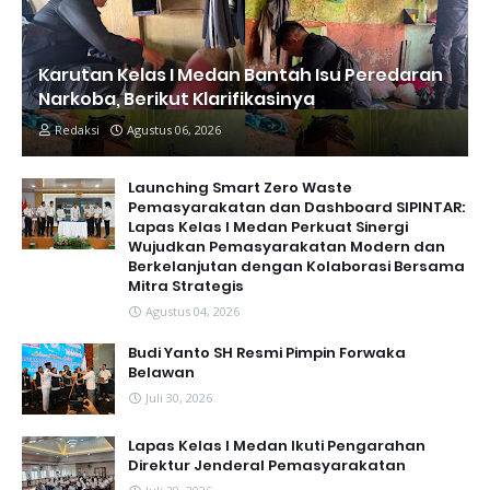
Karutan Kelas I Medan Bantah Isu Peredaran
Narkoba, Berikut Klarifikasinya
Redaksi
Agustus 06, 2026
Launching Smart Zero Waste
Pemasyarakatan dan Dashboard SIPINTAR:
Lapas Kelas I Medan Perkuat Sinergi
Wujudkan Pemasyarakatan Modern dan
Berkelanjutan dengan Kolaborasi Bersama
Mitra Strategis
Agustus 04, 2026
Budi Yanto SH Resmi Pimpin Forwaka
Belawan
Juli 30, 2026
Lapas Kelas I Medan Ikuti Pengarahan
Direktur Jenderal Pemasyarakatan