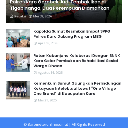
Polres Karo Gerebek Judi Tembak Ikan di
Tigabinanga, Dua Perempuan Diamankan
Redaksi
Mei 08, 2026
Kapolda Sumut Resmikan Empat SPPG
Polres Karo Dukung Program MBG
April 09, 2026
Rutan Kabanjahe Kolaborasi Dengan BNNK
Karo Gelar Pembukaan Rehabilitasi Sosial
Warga Binaan
Agustus 14, 2025
Kemenkum Sumut Gaungkan Perlindungan
Kekayaan Intelektual Lewat “One Village
One Brand” di Kabupaten Karo
Mei 21, 2025
©
Barometeronlinesumut
| All Rights Reserved