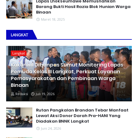
Lapas Lhokseumawe Memusnahkan
Barang Bukti Hasil Razia Blok Hunian Warga
Binaan
Maret 18, 2025
LANGKAT
Langkat
Kakanwil Ditjenpas Sumut Monitoring Lapas
Pemuda Kelas III Langkat, Perkuat Layanan
Pemasyarakatan dan Pembinaan Warga
Binaan
Redaksi
Juli 19, 2026
Rutan Pangkalan Brandan Tebar Manfaat
Lewat Aksi Donor Darah Pra-HANI Yang
Diadakan BNNK Langkat
Juni 24, 2026