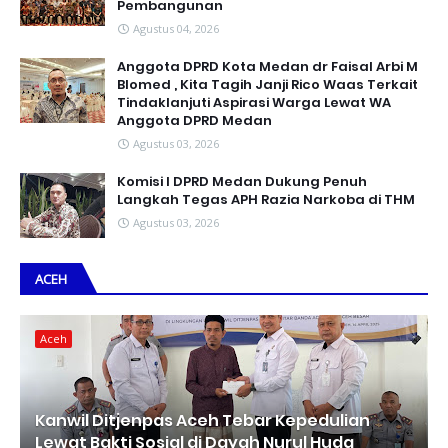
Pembangunan
Agustus 04, 2026
Anggota DPRD Kota Medan dr Faisal Arbi M
Blomed , Kita Tagih Janji Rico Waas Terkait
Tindaklanjuti Aspirasi Warga Lewat WA
Anggota DPRD Medan
Agustus 03, 2026
Komisi I DPRD Medan Dukung Penuh
Langkah Tegas APH Razia Narkoba di THM
Agustus 03, 2026
ACEH
Aceh
Kanwil Ditjenpas Aceh Tebar Kepedulian
Lewat Bakti Sosial di Dayah Nurul Huda