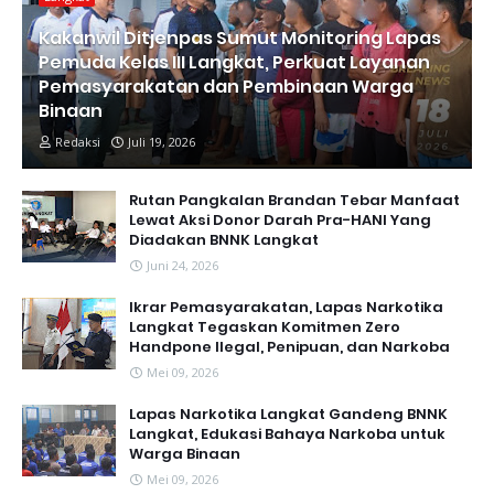
Kakanwil Ditjenpas Sumut Monitoring Lapas
Pemuda Kelas III Langkat, Perkuat Layanan
Pemasyarakatan dan Pembinaan Warga
Binaan
Redaksi
Juli 19, 2026
Rutan Pangkalan Brandan Tebar Manfaat
Lewat Aksi Donor Darah Pra-HANI Yang
Diadakan BNNK Langkat
Juni 24, 2026
Ikrar Pemasyarakatan, Lapas Narkotika
Langkat Tegaskan Komitmen Zero
Handpone llegal, Penipuan, dan Narkoba
Mei 09, 2026
Lapas Narkotika Langkat Gandeng BNNK
Langkat, Edukasi Bahaya Narkoba untuk
Warga Binaan
Mei 09, 2026