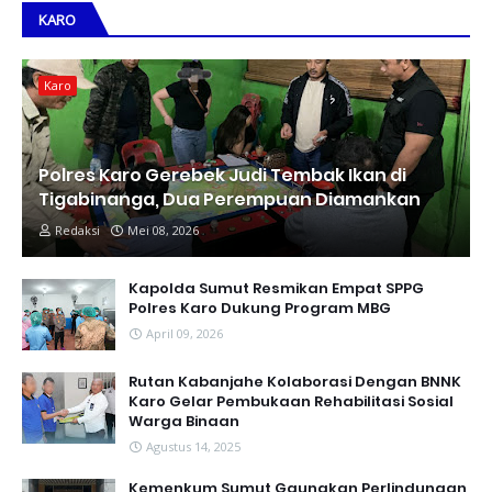
KARO
Karo
Polres Karo Gerebek Judi Tembak Ikan di
Tigabinanga, Dua Perempuan Diamankan
Redaksi
Mei 08, 2026
Kapolda Sumut Resmikan Empat SPPG
Polres Karo Dukung Program MBG
April 09, 2026
Rutan Kabanjahe Kolaborasi Dengan BNNK
Karo Gelar Pembukaan Rehabilitasi Sosial
Warga Binaan
Agustus 14, 2025
Kemenkum Sumut Gaungkan Perlindungan