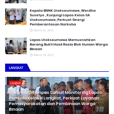
Kepala BNNK Lhokseumawe, Werdha
Susetyo , Kunjungi Lapas Kelas IIA
Lhokseumawe, Perkuat Sinergi
Pemberantasan Narkoba
Maret 20, 2025
Lapas Lhokseumawe Memusnahkan
Barang Bukti Hasil Razia Blok Hunian Warga
Binaan
Maret 18, 2025
LANGKAT
Langkat
Kakanwil Ditjenpas Sumut Monitoring Lapas
Pemuda Kelas III Langkat, Perkuat Layanan
Pemasyarakatan dan Pembinaan Warga
Binaan