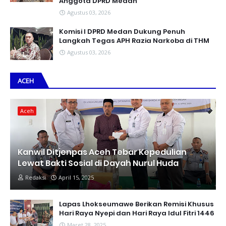
Anggota DPRD Medan
Agustus 03, 2026
Komisi I DPRD Medan Dukung Penuh
Langkah Tegas APH Razia Narkoba di THM
Agustus 03, 2026
ACEH
Aceh
Kanwil Ditjenpas Aceh Tebar Kepedulian
Lewat Bakti Sosial di Dayah Nurul Huda
Redaksi
April 15, 2025
Lapas Lhokseumawe Berikan Remisi Khusus
Hari Raya Nyepi dan Hari Raya Idul Fitri 1446
Maret 28, 2025