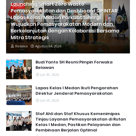
Launching Smart Zero Waste
Medan
Pemasyarakatan dan Dashboard SIPINTAR:
Lapas Kelas I Medan Perkuat Sinergi
Wujudkan Pemasyarakatan Modern dan
Berkelanjutan dengan Kolaborasi Bersama
Mitra Strategis
Redaksi
Agustus 04, 2026
Budi Yanto SH Resmi Pimpin Forwaka
Belawan
Juli 30, 2026
Lapas Kelas I Medan Ikuti Pengarahan
Direktur Jenderal Pemasyarakatan
Juli 29, 2026
Staf Ahli dan Staf Khusus Kemenimipas
Tinjau Layanan Pemasyarakatan di Rutan
Kelas I Medan, Pastikan Pelayanan dan
Pembinaan Berjalan Optimal